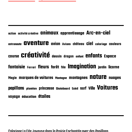
p
u
b
l
i
c
animaux
Arc-en-ciel
apprentissage
action
activité créative
a
t
aventure
ciel
avion
château
coloriage
couleurs
astronaute
Avions
i
o
créativité
enfants
Espace
course
dessin
dragon
enfant
n
Imagination
fantaisie
fleurs
forêt
licorne
jardin
fée
Ferrari
nature
nuages
marques de voitures
montagnes
Magie
Montagne
Voitures
papillons
princesse
surf
Ville
planètes
Skateboard
Soleil
étoiles
voyage
éducation
Coloriage La Fée Joyeuse dans la Prairie Enchantée avec des Papillons