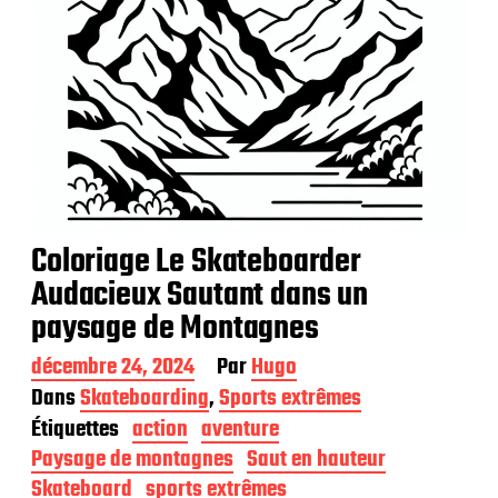
Coloriage Le Skateboarder
Audacieux Sautant dans un
paysage de Montagnes
D
décembre 24, 2024
Par
Hugo
a
Dans
Skateboarding
,
Sports extrêmes
t
Étiquettes
action
aventure
e
d
Paysage de montagnes
Saut en hauteur
e
Skateboard
sports extrêmes