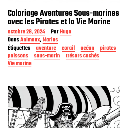
Coloriage Aventures Sous-marines
avec les Pirates et la Vie Marine
D
octobre 28, 2024
Par
Hugo
a
Dans
Animaux
,
Marins
t
Étiquettes
aventure
corail
océan
pirates
e
d
poissons
sous-marin
trésors cachés
e
Vie marine
p
u
b
l
i
c
a
t
i
o
n