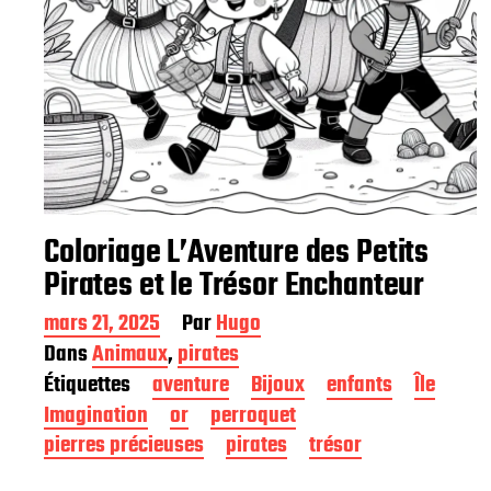
Coloriage L’Aventure des Petits
Pirates et le Trésor Enchanteur
D
mars 21, 2025
Par
Hugo
a
Dans
Animaux
,
pirates
t
Étiquettes
aventure
Bijoux
enfants
Île
e
d
Imagination
or
perroquet
e
pierres précieuses
pirates
trésor
p
u