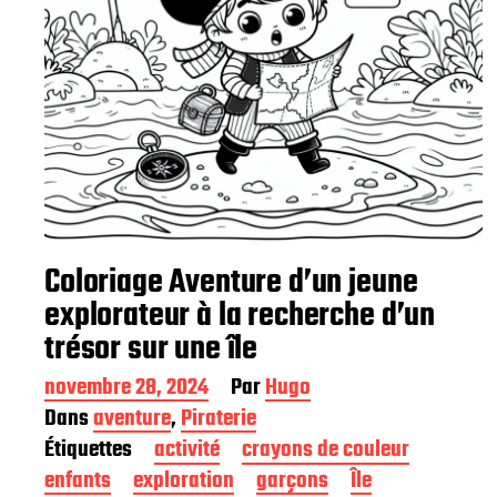
Coloriage Aventure d’un jeune
explorateur à la recherche d’un
trésor sur une île
D
novembre 28, 2024
Par
Hugo
a
Dans
aventure
,
Piraterie
t
Étiquettes
activité
crayons de couleur
e
d
enfants
exploration
garçons
Île