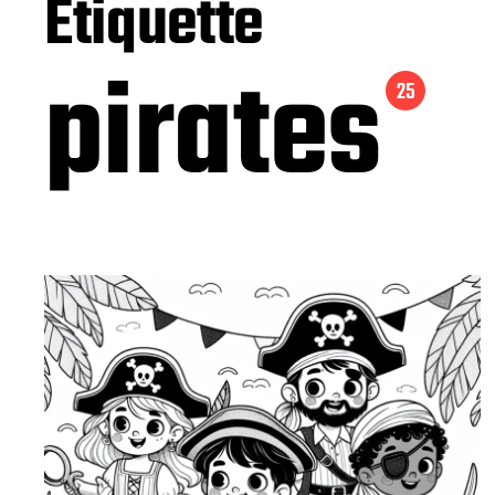
Étiquette
pirates
25