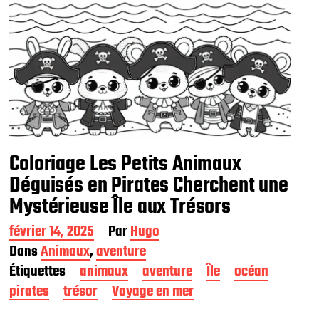
Coloriage Les Petits Animaux
Déguisés en Pirates Cherchent une
Mystérieuse Île aux Trésors
D
février 14, 2025
Par
Hugo
a
Dans
Animaux
,
aventure
t
Étiquettes
animaux
aventure
Île
océan
e
d
pirates
trésor
Voyage en mer
e
p