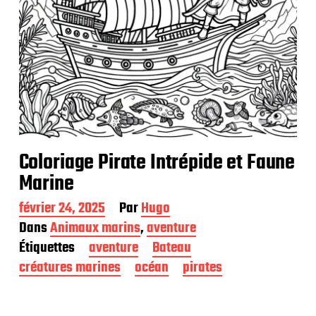
Coloriage Pirate Intrépide et Faune
Marine
D
février 24, 2025
Par
Hugo
a
Dans
Animaux marins
,
aventure
t
Étiquettes
aventure
Bateau
e
d
créatures marines
océan
pirates
e
p
u