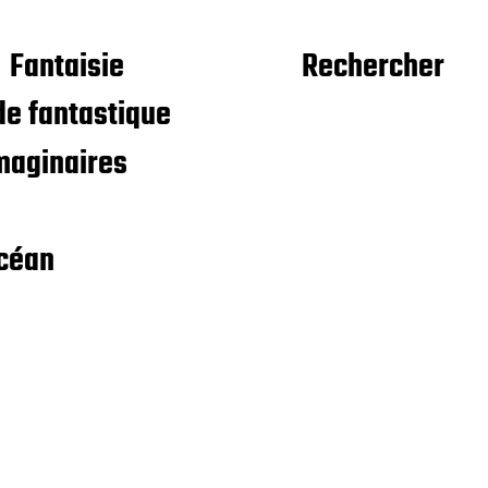
Fantaisie
Rechercher
e fantastique
maginaires
céan