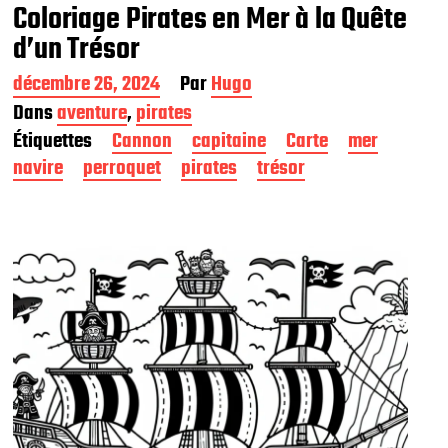
Coloriage Pirates en Mer à la Quête
d’un Trésor
D
décembre 26, 2024
Par
Hugo
a
Dans
aventure
,
pirates
t
Étiquettes
Cannon
capitaine
Carte
mer
e
d
navire
perroquet
pirates
trésor
e
p
u
b
l
i
c
a
t
i
o
n