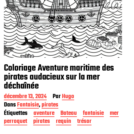
Coloriage Aventure maritime des
pirates audacieux sur la mer
déchaînée
D
décembre 13, 2024
Par
Hugo
a
Dans
Fantaisie
,
pirates
t
Étiquettes
aventure
Bateau
fantaisie
mer
e
d
perroquet
pirates
requin
trésor
e
p