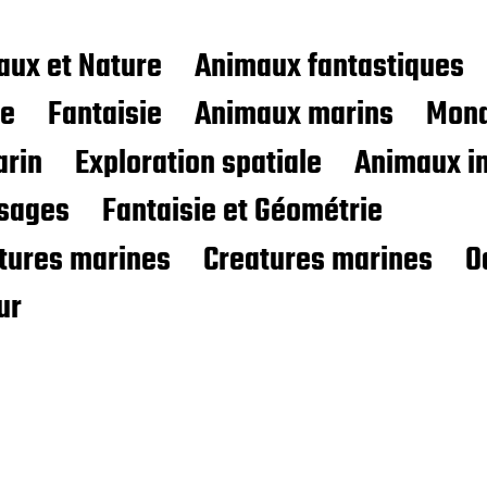
aux et Nature
Animaux fantastiques
ce
Fantaisie
Animaux marins
Mond
rin
Exploration spatiale
Animaux i
sages
Fantaisie et Géométrie
atures marines
Creatures marines
O
ur