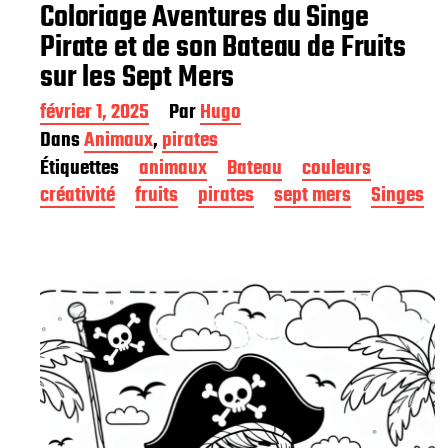
Coloriage Aventures du Singe
Pirate et de son Bateau de Fruits
sur les Sept Mers
D
février 1, 2025
Par
Hugo
a
Dans
Animaux
,
pirates
t
Étiquettes
animaux
Bateau
couleurs
e
d
créativité
fruits
pirates
sept mers
Singes
e
p
u
b
l
i
c
a
t
i
o
n