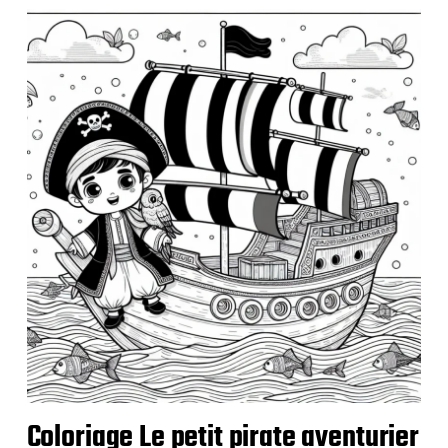
b
l
i
c
a
t
i
o
n
Coloriage Le petit pirate aventurier