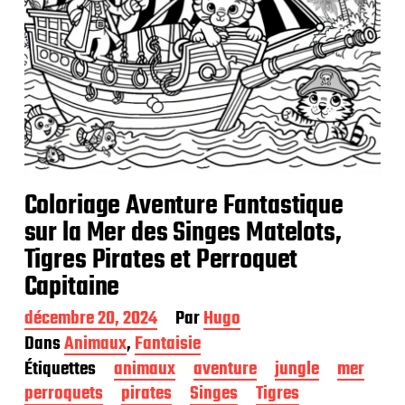
Coloriage Aventure Fantastique
sur la Mer des Singes Matelots,
Tigres Pirates et Perroquet
Capitaine
D
décembre 20, 2024
Par
Hugo
a
Dans
Animaux
,
Fantaisie
t
Étiquettes
animaux
aventure
jungle
mer
e
d
perroquets
pirates
Singes
Tigres