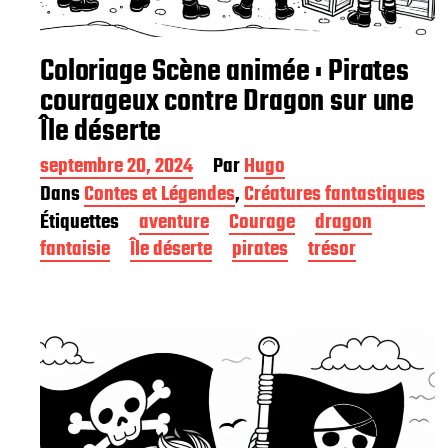
Coloriage Scène animée : Pirates
courageux contre Dragon sur une
Île déserte
D
septembre 20, 2024
Par
Hugo
a
Dans
Contes et Légendes
,
Créatures fantastiques
t
Étiquettes
aventure
Courage
dragon
e
d
fantaisie
Île déserte
pirates
trésor
e
p
u
b
l
i
c
a
t
i