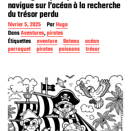
navigue sur l’océan à la recherche
du trésor perdu
D
février 5, 2025
Par
Hugo
a
Dans
Aventures
,
pirates
t
Étiquettes
aventure
Bateau
océan
e
d
perroquet
pirates
poissons
trésor
e
p
u
b
l
i
c
a
t
i
o
n