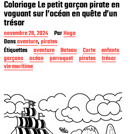
Coloriage Le petit garçon pirate en
voguant sur l’océan en quête d’un
trésor
D
novembre 28, 2024
Par
Hugo
a
Dans
aventure
,
pirates
t
Étiquettes
aventure
Bateau
Carte
enfants
e
d
garçons
océan
perroquet
pirates
trésor
e
vie maritime
p
u
b
l
i
c
a
t
i
o
n