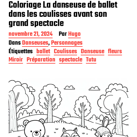
Coloriage La danseuse de ballet
dans les coulisses avant son
grand spectacle
D
novembre 21, 2024
Par
Hugo
a
Dans
Danseuses
,
Personnages
t
Étiquettes
ballet
Coulisses
Danseuse
fleurs
e
d
Miroir
Préparation
spectacle
Tutu
e
p
u
b
l
i
c
a
t
i
o
n