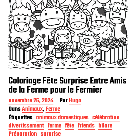
Coloriage Fête Surprise Entre Amis
de la Ferme pour le Fermier
D
novembre 26, 2024
Par
Hugo
a
Dans
Animaux
,
Ferme
t
Étiquettes
animaux domestiques
célébration
e
d
divertissement
ferme
fête
friends
hilare
e
Préparation
surprise