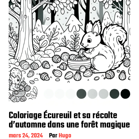
i
c
a
t
i
o
n
Coloriage Écureuil et sa récolte
d’automne dans une forêt magique
D
mars 24, 2024
Par
Hugo