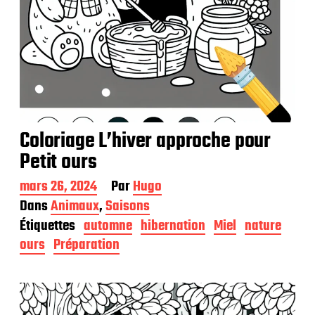
Coloriage L’hiver approche pour
Petit ours
D
mars 26, 2024
Par
Hugo
a
Dans
Animaux
,
Saisons
t
Étiquettes
automne
hibernation
Miel
nature
e
d
ours
Préparation
e
p
u
b
l