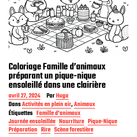
Coloriage Famille d’animaux
préparant un pique-nique
ensoleillé dans une clairière
D
avril 27, 2024
Par
Hugo
a
Dans
Activités en plein air
,
Animaux
t
Étiquettes
Famille d'animaux
e
d
Journée ensoleillée
Nourriture
Pique-Nique
e
Préparation
Rire
Scène forestière
p