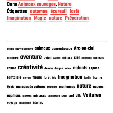
a
Dans
Animaux sauvages
,
Nature
t
Étiquettes
automne
écureuil
forêt
e
d
Imagination
Magie
nature
Préparation
e
p
u
b
l
i
animaux
Arc-en-ciel
apprentissage
action
activité créative
c
aventure
a
ciel
avion
château
coloriage
couleurs
astronaute
Avions
t
créativité
i
enfants
Espace
course
dessin
dragon
enfant
o
Imagination
n
fantaisie
fleurs
forêt
licorne
jardin
fée
Ferrari
nature
nuages
marques de voitures
montagnes
Magie
Montagne
Voitures
papillons
princesse
surf
Ville
planètes
Skateboard
Soleil
étoiles
voyage
éducation