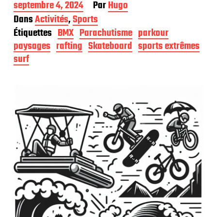
D
septembre 4, 2024
Par
Hugo
a
Dans
Activités
,
Sports
t
Étiquettes
BMX
Parachutisme
parkour
e
d
paysages
rafting
Skateboard
sports extrêmes
e
surf
p
u
b
l
i
c
a
t
i
o
n