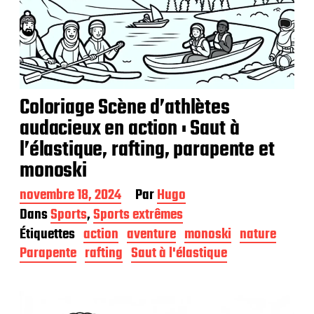
Coloriage Scène d’athlètes
audacieux en action : Saut à
l’élastique, rafting, parapente et
monoski
D
novembre 18, 2024
Par
Hugo
a
Dans
Sports
,
Sports extrêmes
t
Étiquettes
action
aventure
monoski
nature
e
d
Parapente
rafting
Saut à l'élastique
e
p
u
b