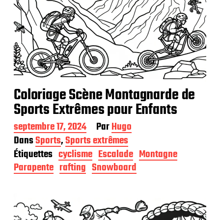
Coloriage Scène Montagnarde de
Sports Extrêmes pour Enfants
D
septembre 17, 2024
Par
Hugo
a
Dans
Sports
,
Sports extrêmes
t
Étiquettes
cyclisme
Escalade
Montagne
e
d
Parapente
rafting
Snowboard
e
p
u
b
l