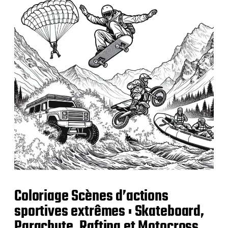
l
i
c
a
t
i
o
n
Coloriage Scènes d’actions
sportives extrêmes : Skateboard,
Parachute, Rafting et Motocross