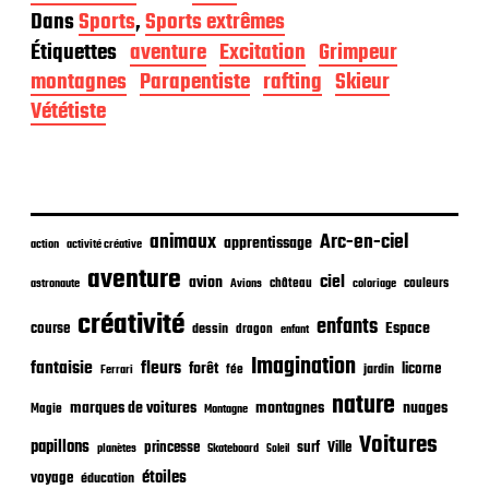
a
Dans
Sports
,
Sports extrêmes
t
Étiquettes
aventure
Excitation
Grimpeur
e
d
montagnes
Parapentiste
rafting
Skieur
e
Vététiste
p
u
b
l
i
c
animaux
Arc-en-ciel
apprentissage
action
activité créative
a
t
aventure
ciel
avion
château
coloriage
couleurs
astronaute
Avions
i
o
créativité
enfants
Espace
course
dessin
dragon
enfant
n
Imagination
fantaisie
fleurs
forêt
licorne
jardin
fée
Ferrari
nature
nuages
marques de voitures
montagnes
Magie
Montagne
Voitures
papillons
princesse
surf
Ville
planètes
Skateboard
Soleil
étoiles
voyage
éducation