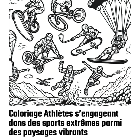
i
c
a
t
i
o
n
Coloriage Athlètes s’engageant
dans des sports extrêmes parmi
des paysages vibrants