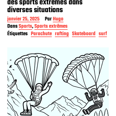
des sports extrêmes dans
diverses situations
D
janvier 25, 2025
Par
Hugo
a
Dans
Sports
,
Sports extrêmes
t
Étiquettes
Parachute
rafting
Skateboard
surf
e
d
e
p
u
b
l
i
c
a
t
i
o
n