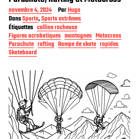
D
novembre 4, 2024
Par
Hugo
a
Dans
Sports
,
Sports extrêmes
t
Étiquettes
colline rocheuse
e
d
Figures acrobatiques
montagnes
Motocross
e
Parachute
rafting
Rampe de skate
rapides
p
Skateboard
u
b
l
i
c
a
t
i
o
n