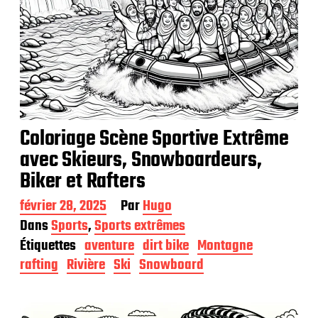
Coloriage Scène Sportive Extrême
avec Skieurs, Snowboardeurs,
Biker et Rafters
D
février 28, 2025
Par
Hugo
a
Dans
Sports
,
Sports extrêmes
t
Étiquettes
aventure
dirt bike
Montagne
e
d
rafting
Rivière
Ski
Snowboard
e
p
u