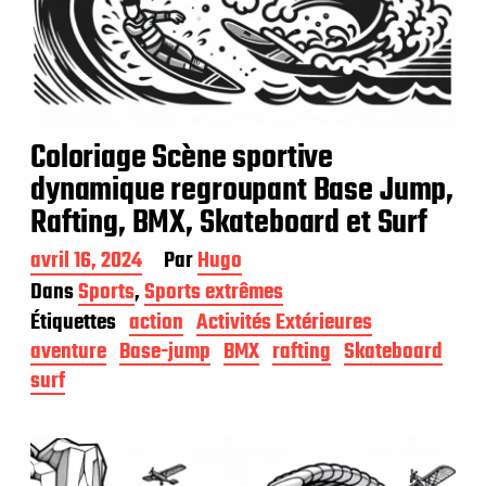
Coloriage Scène sportive
dynamique regroupant Base Jump,
Rafting, BMX, Skateboard et Surf
D
avril 16, 2024
Par
Hugo
a
Dans
Sports
,
Sports extrêmes
t
Étiquettes
action
Activités Extérieures
e
d
aventure
Base-jump
BMX
rafting
Skateboard
e
surf
p
u
b
l
i