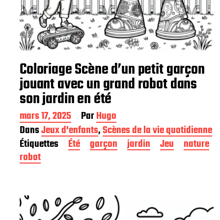
Coloriage Scène d’un petit garçon
jouant avec un grand robot dans
son jardin en été
D
mars 17, 2025
Par
Hugo
a
Dans
Jeux d'enfants
,
Scènes de la vie quotidienne
t
Étiquettes
Été
garçon
jardin
Jeu
nature
e
d
robot
e
p
u
b
l
i