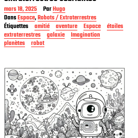
D
mars 18, 2025
Par
Hugo
a
Dans
Espace
,
Robots / Extraterrestres
t
Étiquettes
amitié
aventure
Espace
étoiles
e
d
extraterrestres
galaxie
Imagination
e
planètes
robot
p
u
b
l
i
c
a
t
i
o
n