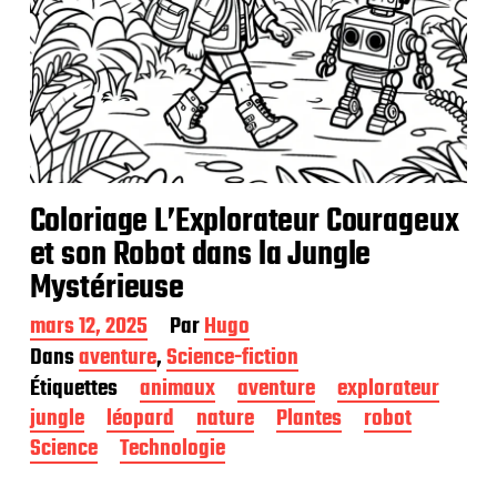
Coloriage L’Explorateur Courageux
et son Robot dans la Jungle
Mystérieuse
D
mars 12, 2025
Par
Hugo
a
Dans
aventure
,
Science-fiction
t
Étiquettes
animaux
aventure
explorateur
e
d
jungle
léopard
nature
Plantes
robot
e
Science
Technologie
p
u