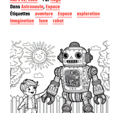
a
Dans
Astronaute
,
Espace
t
Étiquettes
aventure
Espace
exploration
e
d
Imagination
lune
robot
e
p
u
b
l
i
c
a
t
i
o
n