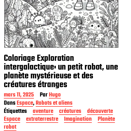
Coloriage Exploration
intergalactique: un petit robot, une
planète mystérieuse et des
créatures étranges
D
mars 11, 2025
Par
Hugo
a
Dans
Espace
,
Robots et aliens
t
Étiquettes
aventure
créatures
découverte
e
d
Espace
extraterrestre
Imagination
Planète
e
robot
p