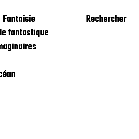
Fantaisie
Rechercher
e fantastique
maginaires
céan