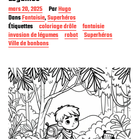
D
mars 20, 2025
Par
Hugo
a
Dans
Fantaisie
,
Superhéros
t
Étiquettes
coloriage drôle
fantaisie
e
d
invasion de légumes
robot
Superhéros
e
Ville de bonbons
p
u
b
l
i
c
a
t
i
o
n