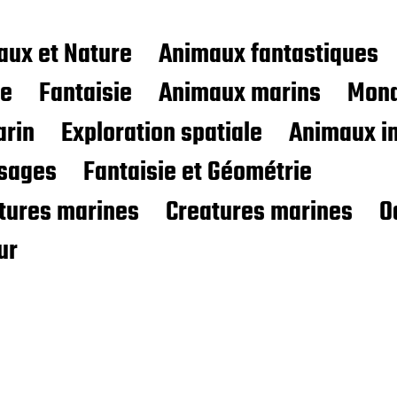
aux et Nature
Animaux fantastiques
ce
Fantaisie
Animaux marins
Mond
rin
Exploration spatiale
Animaux i
sages
Fantaisie et Géométrie
atures marines
Creatures marines
O
ur