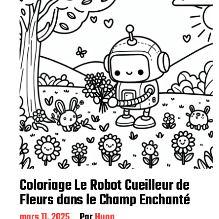
c
a
t
i
o
n
Coloriage Le Robot Cueilleur de
Fleurs dans le Champ Enchanté
D
mars 11, 2025
Par
Hugo