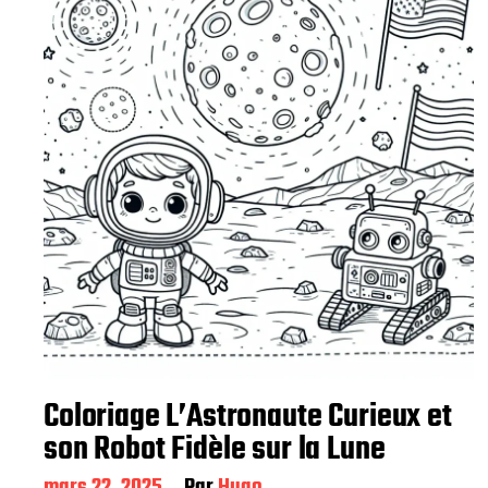
Coloriage L’Astronaute Curieux et
son Robot Fidèle sur la Lune
D
mars 22, 2025
Par
Hugo