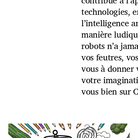
contribue à l’a
technologies, e
l’intelligence a
manière ludique
robots n’a jama
vos feutres, vo
vous à donner v
votre imaginat
vous bien sur 