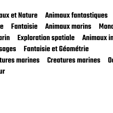
aux et Nature
Animaux fantastiques
ce
Fantaisie
Animaux marins
Mond
rin
Exploration spatiale
Animaux i
sages
Fantaisie et Géométrie
atures marines
Creatures marines
O
ur