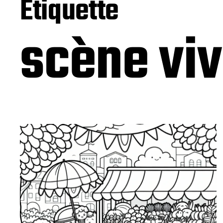
Étiquette
scène vi