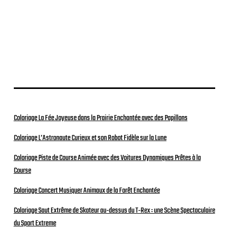
Coloriage La Fée Joyeuse dans la Prairie Enchantée avec des Papillons
Coloriage L’Astronaute Curieux et son Robot Fidèle sur la Lune
Coloriage Piste de Course Animée avec des Voitures Dynamiques Prêtes à la
Course
Coloriage Concert Musiquer Animaux de la Forêt Enchantée
Coloriage Saut Extrême de Skateur au-dessus du T-Rex : une Scène Spectaculaire
du Sport Extreme