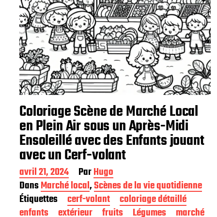
Coloriage Scène de Marché Local
en Plein Air sous un Après-Midi
Ensoleillé avec des Enfants jouant
avec un Cerf-volant
D
avril 21, 2024
Par
Hugo
a
Dans
Marché local
,
Scènes de la vie quotidienne
t
Étiquettes
cerf-volant
coloriage détaillé
e
d
enfants
extérieur
fruits
Légumes
marché