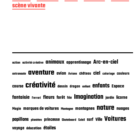
e
scène vivante
p
u
b
l
i
c
a
t
i
animaux
Arc-en-ciel
apprentissage
o
action
activité créative
n
aventure
ciel
avion
château
coloriage
couleurs
astronaute
Avions
créativité
enfants
Espace
course
dessin
dragon
enfant
Imagination
fantaisie
fleurs
forêt
licorne
jardin
fée
Ferrari
nature
nuages
marques de voitures
montagnes
Magie
Montagne
Voitures
papillons
princesse
surf
Ville
planètes
Skateboard
Soleil
étoiles
voyage
éducation