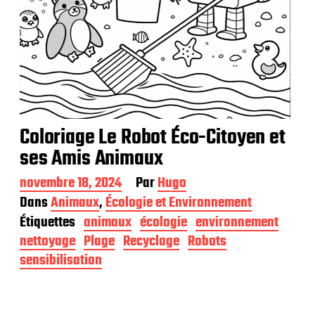
Coloriage Le Robot Éco-Citoyen et
ses Amis Animaux
D
novembre 18, 2024
Par
Hugo
a
Dans
Animaux
,
Écologie et Environnement
t
Étiquettes
animaux
écologie
environnement
e
d
nettoyage
Plage
Recyclage
Robots
e
sensibilisation
p
u
b
l