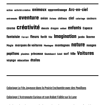
i
c
animaux
Arc-en-ciel
apprentissage
action
activité créative
a
t
aventure
ciel
avion
château
coloriage
couleurs
astronaute
Avions
i
o
créativité
enfants
Espace
course
dessin
dragon
enfant
n
Imagination
fantaisie
fleurs
forêt
licorne
jardin
fée
Ferrari
nature
nuages
marques de voitures
montagnes
Magie
Montagne
Voitures
papillons
princesse
surf
Ville
planètes
Skateboard
Soleil
étoiles
voyage
éducation
Coloriage La Fée Joyeuse dans la Prairie Enchantée avec des Papillons
Coloriage L’Astronaute Curieux et son Robot Fidèle sur la Lune