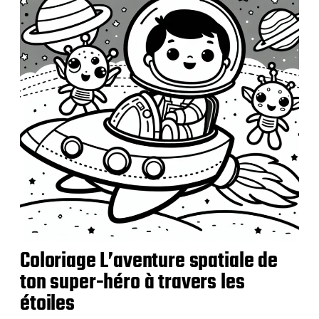
i
c
a
t
i
o
n
Coloriage L’aventure spatiale de
ton super-héro à travers les
étoiles