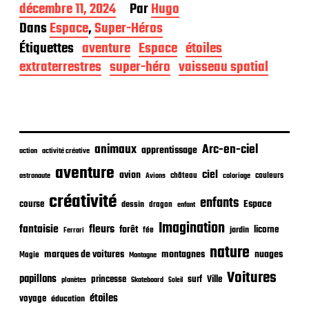
D
décembre 11, 2024
Par
Hugo
a
Dans
Espace
,
Super-Héros
t
Étiquettes
aventure
Espace
étoiles
e
d
extraterrestres
super-héro
vaisseau spatial
e
p
u
b
l
i
animaux
Arc-en-ciel
apprentissage
action
activité créative
c
aventure
a
ciel
avion
château
coloriage
couleurs
astronaute
Avions
t
créativité
i
enfants
Espace
course
dessin
dragon
enfant
o
Imagination
n
fantaisie
fleurs
forêt
licorne
jardin
fée
Ferrari
nature
nuages
marques de voitures
montagnes
Magie
Montagne
Voitures
papillons
princesse
surf
Ville
planètes
Skateboard
Soleil
étoiles
voyage
éducation