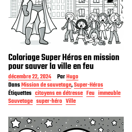
Coloriage Super Héros en mission
pour sauver la ville en feu
D
décembre 22, 2024
Par
Hugo
a
Dans
Mission de sauvetage
,
Super-Héros
t
Étiquettes
citoyens en détresse
Feu
immeuble
e
d
Sauvetage
super-héro
Ville
e
p
u
b
l