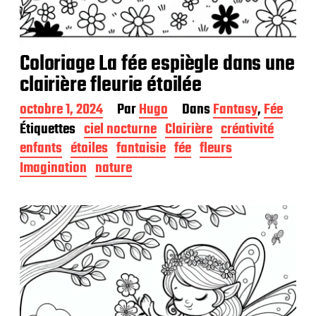
Coloriage La fée espiègle dans une
clairière fleurie étoilée
D
octobre 1, 2024
Par
Hugo
Dans
Fantasy
,
Fée
a
Étiquettes
ciel nocturne
Clairière
créativité
t
enfants
étoiles
fantaisie
fée
fleurs
e
d
Imagination
nature
e
p
u
b
l
i
c
a
t
i