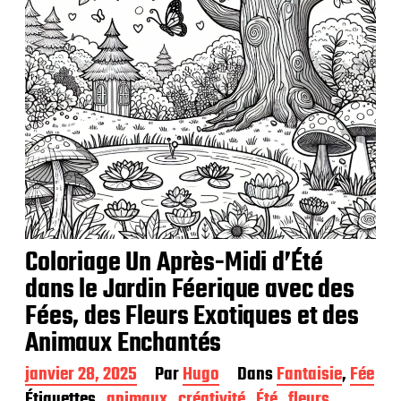
i
o
n
Coloriage Un Après-Midi d’Été
dans le Jardin Féerique avec des
Fées, des Fleurs Exotiques et des
Animaux Enchantés
D
janvier 28, 2025
Par
Hugo
Dans
Fantaisie
,
Fée
a
Étiquettes
animaux
créativité
Été
fleurs