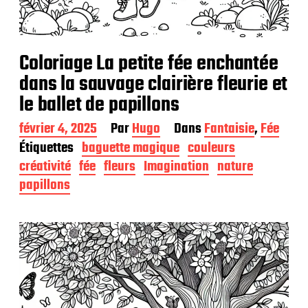
Coloriage La petite fée enchantée
dans la sauvage clairière fleurie et
le ballet de papillons
D
février 4, 2025
Par
Hugo
Dans
Fantaisie
,
Fée
a
Étiquettes
baguette magique
couleurs
t
créativité
fée
fleurs
Imagination
nature
e
d
papillons
e
p
u
b
l
i
c
a
t