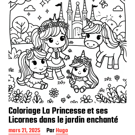
b
l
i
c
a
t
i
o
n
Coloriage La Princesse et ses
Licornes dans le jardin enchanté
D
mars 21, 2025
Par
Hugo