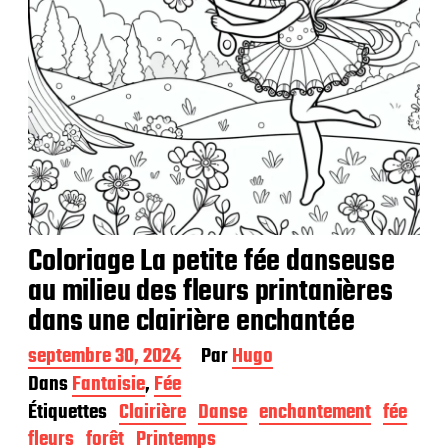
o
n
Coloriage La petite fée danseuse
au milieu des fleurs printanières
dans une clairière enchantée
D
septembre 30, 2024
Par
Hugo
a
Dans
Fantaisie
,
Fée
t
Étiquettes
Clairière
Danse
enchantement
fée
e
d
fleurs
forêt
Printemps