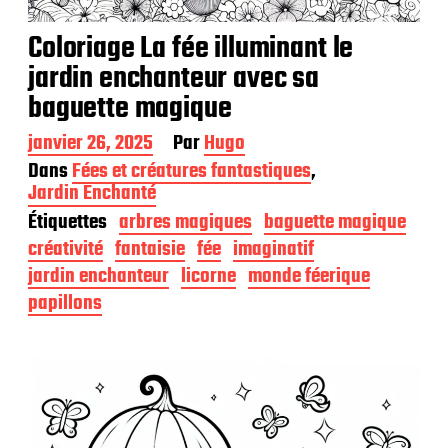
Coloriage La fée illuminant le
jardin enchanteur avec sa
baguette magique
D
janvier 26, 2025
Par
Hugo
a
Dans
Fées et créatures fantastiques
,
t
Jardin Enchanté
e
Étiquettes
arbres magiques
baguette magique
d
e
créativité
fantaisie
fée
imaginatif
p
jardin enchanteur
licorne
monde féerique
u
b
papillons
l
i
c
a
t
i
o