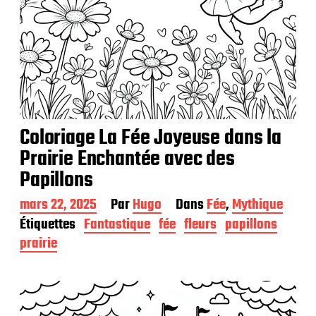
Coloriage La Fée Joyeuse dans la
Prairie Enchantée avec des
Papillons
D
mars 22, 2025
Par
Hugo
Dans
Fée
,
Mythique
a
Étiquettes
Fantastique
fée
fleurs
papillons
t
prairie
e
d
e
p
u