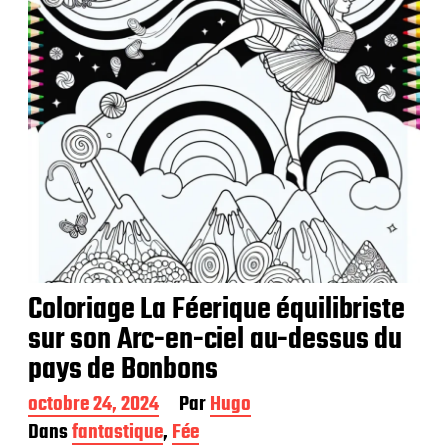
i
o
n
Coloriage La Féerique équilibriste
sur son Arc-en-ciel au-dessus du
pays de Bonbons
D
octobre 24, 2024
Par
Hugo
a
Dans
fantastique
,
Fée
t