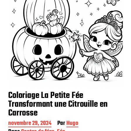
n
Coloriage La Petite Fée
Transformant une Citrouille en
Carrosse
D
novembre 29, 2024
Par
Hugo
a