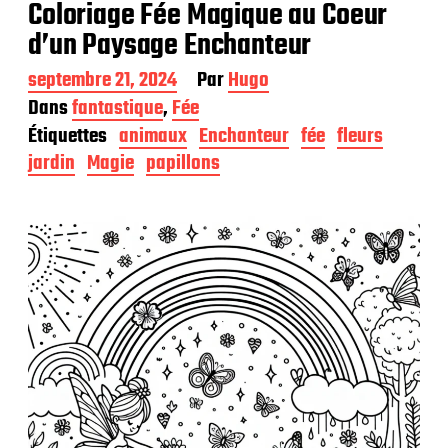
Coloriage Fée Magique au Coeur
d’un Paysage Enchanteur
D
septembre 21, 2024
Par
Hugo
a
Dans
fantastique
,
Fée
t
Étiquettes
animaux
Enchanteur
fée
fleurs
e
d
jardin
Magie
papillons
e
p
u
b
l
i
c
a
t
i
o
n