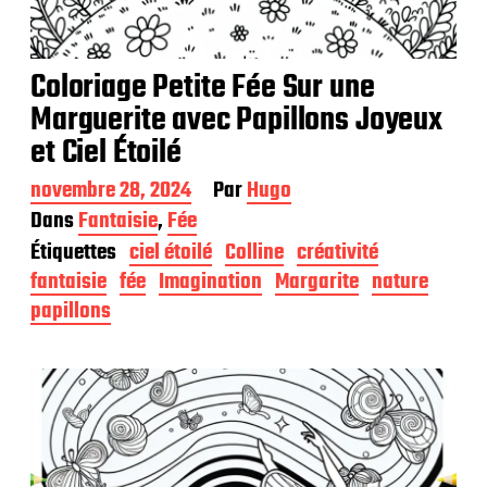
Coloriage Petite Fée Sur une
Marguerite avec Papillons Joyeux
et Ciel Étoilé
D
novembre 28, 2024
Par
Hugo
a
Dans
Fantaisie
,
Fée
t
Étiquettes
ciel étoilé
Colline
créativité
e
d
fantaisie
fée
Imagination
Margarite
nature
e
papillons
p
u
b
l
i
c
a
t