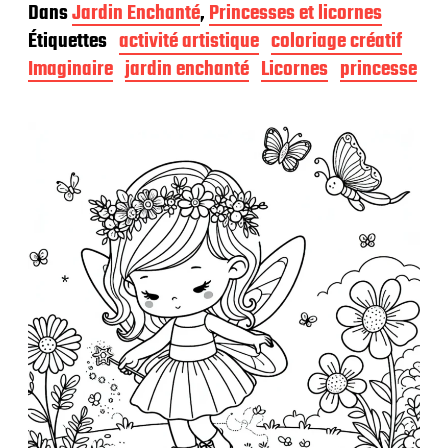
a
Dans
Jardin Enchanté
,
Princesses et licornes
t
Étiquettes
activité artistique
coloriage créatif
e
d
Imaginaire
jardin enchanté
Licornes
princesse
e
p
u
b
l
i
c
a
t
i
o
n