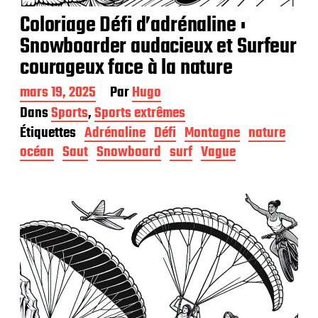
Coloriage Défi d’adrénaline :
Snowboarder audacieux et Surfeur
courageux face à la nature
D
mars 19, 2025
Par
Hugo
a
Dans
Sports
,
Sports extrêmes
t
Étiquettes
Adrénaline
Défi
Montagne
nature
e
d
océan
Saut
Snowboard
surf
Vague
e
p
u
b
l
i
c
a
t
i
o