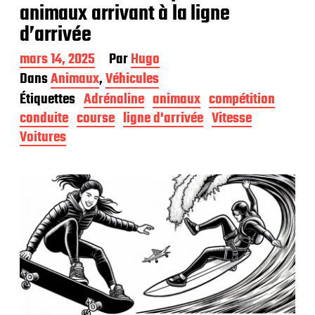
animaux arrivant à la ligne
d’arrivée
D
mars 14, 2025
Par
Hugo
a
Dans
Animaux
,
Véhicules
t
Étiquettes
Adrénaline
animaux
compétition
e
d
conduite
course
ligne d'arrivée
Vitesse
e
Voitures
p
u
b
l
i
c
a
t
i
o
n