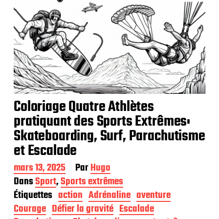
Coloriage Quatre Athlètes
pratiquant des Sports Extrêmes:
Skateboarding, Surf, Parachutisme
et Escalade
D
mars 13, 2025
Par
Hugo
a
Dans
Sport
,
Sports extrêmes
t
Étiquettes
action
Adrénaline
aventure
e
d
Courage
Défier la gravité
Escalade
e