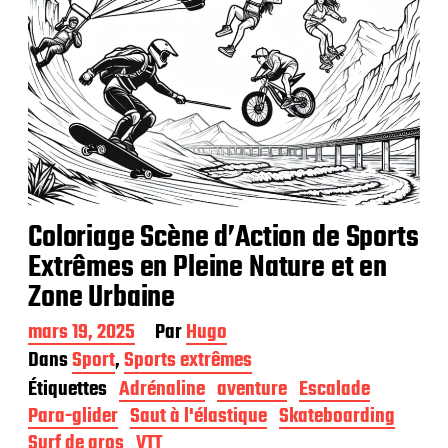
n
Coloriage Scène d’Action de Sports
Extrêmes en Pleine Nature et en
Zone Urbaine
D
mars 19, 2025
Par
Hugo
a
Dans
Sport
,
Sports extrêmes
t
Étiquettes
Adrénaline
aventure
Escalade
e
d
Para-glider
Saut à l'élastique
Skateboarding
e
Surf de gros
VTT