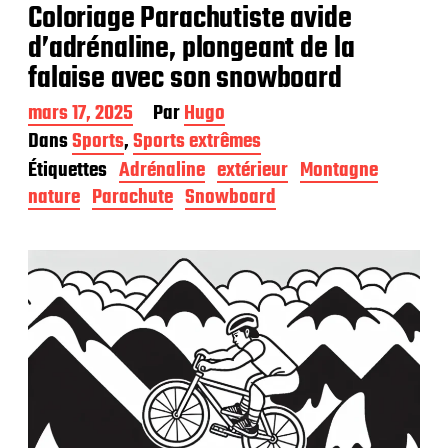
Coloriage Parachutiste avide
d’adrénaline, plongeant de la
falaise avec son snowboard
D
mars 17, 2025
Par
Hugo
a
Dans
Sports
,
Sports extrêmes
t
Étiquettes
Adrénaline
extérieur
Montagne
e
d
nature
Parachute
Snowboard
e
p
u
b
l
i
c
a
t
i
o
n