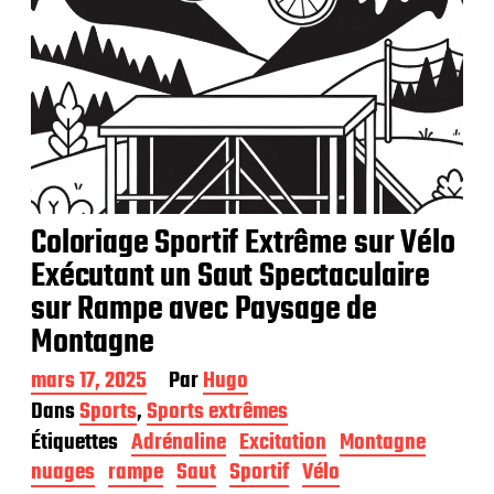
Coloriage Sportif Extrême sur Vélo
Exécutant un Saut Spectaculaire
sur Rampe avec Paysage de
Montagne
D
mars 17, 2025
Par
Hugo
a
Dans
Sports
,
Sports extrêmes
t
Étiquettes
Adrénaline
Excitation
Montagne
e
d
nuages
rampe
Saut
Sportif
Vélo
e