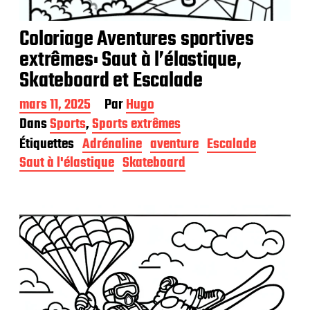
Coloriage Aventures sportives
extrêmes: Saut à l’élastique,
Skateboard et Escalade
D
mars 11, 2025
Par
Hugo
a
Dans
Sports
,
Sports extrêmes
t
Étiquettes
Adrénaline
aventure
Escalade
e
d
Saut à l'élastique
Skateboard
e
p
u
b
l
i
c
a
t
i