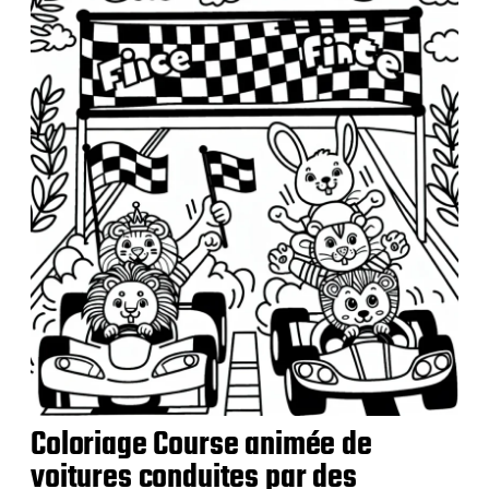
b
l
i
c
a
t
i
o
n
Coloriage Course animée de
voitures conduites par des