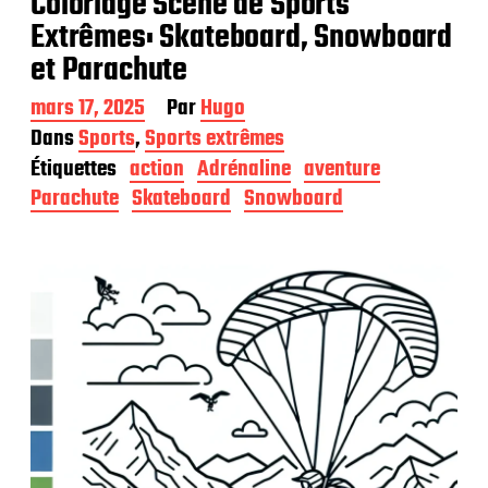
Coloriage Scène de Sports
Extrêmes: Skateboard, Snowboard
et Parachute
D
mars 17, 2025
Par
Hugo
a
Dans
Sports
,
Sports extrêmes
t
Étiquettes
action
Adrénaline
aventure
e
d
Parachute
Skateboard
Snowboard
e
p
u
b
l
i
c
a
t
i
o
n