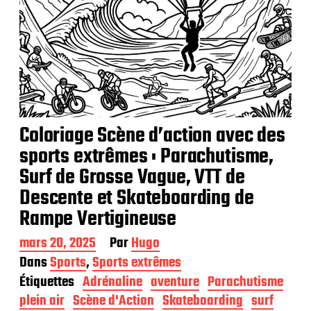
Coloriage Scène d’action avec des
sports extrêmes : Parachutisme,
Surf de Grosse Vague, VTT de
Descente et Skateboarding de
Rampe Vertigineuse
D
mars 20, 2025
Par
Hugo
a
Dans
Sports
,
Sports extrêmes
t
Étiquettes
Adrénaline
aventure
Parachutisme
e
d
plein air
Scène d'Action
Skateboarding
surf