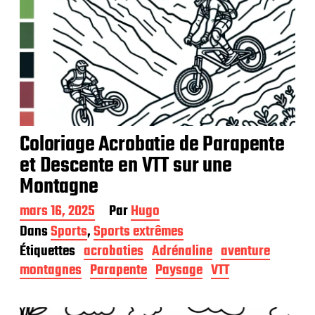
Coloriage Acrobatie de Parapente
et Descente en VTT sur une
Montagne
D
mars 16, 2025
Par
Hugo
a
Dans
Sports
,
Sports extrêmes
t
Étiquettes
acrobaties
Adrénaline
aventure
e
d
montagnes
Parapente
Paysage
VTT
e
p
u