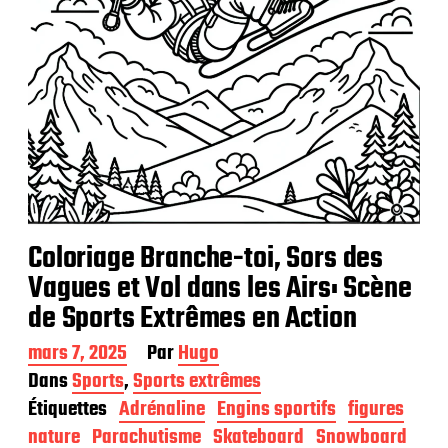
o
n
Coloriage Branche-toi, Sors des
Vagues et Vol dans les Airs: Scène
de Sports Extrêmes en Action
D
mars 7, 2025
Par
Hugo
a
Dans
Sports
,
Sports extrêmes
t
Étiquettes
Adrénaline
Engins sportifs
figures
e
d
nature
Parachutisme
Skateboard
Snowboard