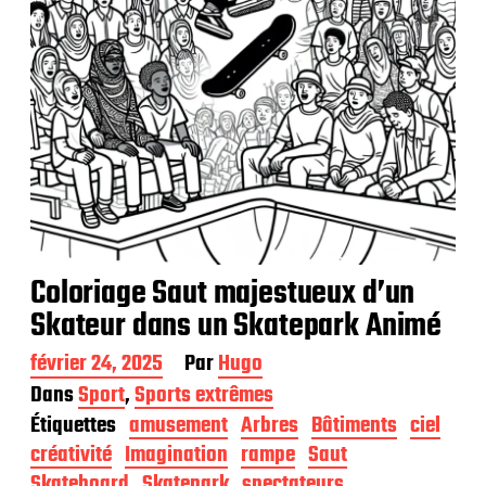
o
n
Coloriage Saut majestueux d’un
Skateur dans un Skatepark Animé
D
février 24, 2025
Par
Hugo
a
Dans
Sport
,
Sports extrêmes
t
Étiquettes
amusement
Arbres
Bâtiments
ciel
e
d
créativité
Imagination
rampe
Saut
e
Skateboard
Skatepark
spectateurs