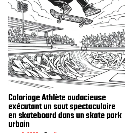
a
t
i
o
n
Coloriage Athlète audacieuse
exécutant un saut spectaculaire
en skateboard dans un skate park
urbain