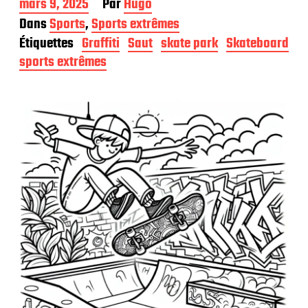
D
mars 9, 2025
Par
Hugo
a
Dans
Sports
,
Sports extrêmes
t
Étiquettes
Graffiti
Saut
skate park
Skateboard
e
d
sports extrêmes
e
p
u
b
l
i
c
a
t
i
o
n