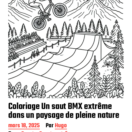
i
c
a
t
i
o
n
Coloriage Un saut BMX extrême
dans un paysage de pleine nature
D
mars 18, 2025
Par
Hugo
a