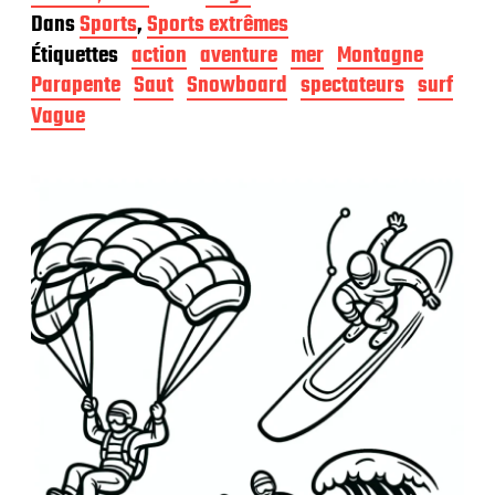
a
Dans
Sports
,
Sports extrêmes
t
Étiquettes
action
aventure
mer
Montagne
e
d
Parapente
Saut
Snowboard
spectateurs
surf
e
Vague
p
u
b
l
i
c
a
t
i
o
n