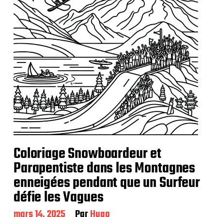
a
t
i
o
n
Coloriage Snowboardeur et
Parapentiste dans les Montagnes
enneigées pendant que un Surfeur
défie les Vagues
D
mars 14, 2025
Par
Hugo