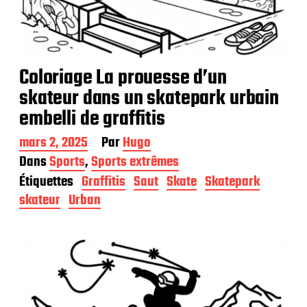
Coloriage La prouesse d’un
skateur dans un skatepark urbain
embelli de graffitis
D
mars 2, 2025
Par
Hugo
a
Dans
Sports
,
Sports extrêmes
t
Étiquettes
Graffitis
Saut
Skate
Skatepark
e
d
skateur
Urban
e
p
u
b
l
i
c