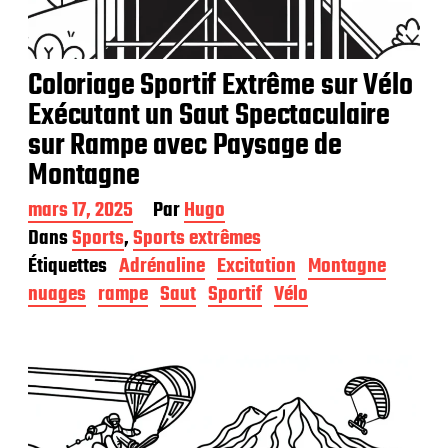
Coloriage Sportif Extrême sur Vélo
Exécutant un Saut Spectaculaire
sur Rampe avec Paysage de
Montagne
D
mars 17, 2025
Par
Hugo
a
Dans
Sports
,
Sports extrêmes
t
Étiquettes
Adrénaline
Excitation
Montagne
e
d
nuages
rampe
Saut
Sportif
Vélo
e
p
u
b
l
i
c