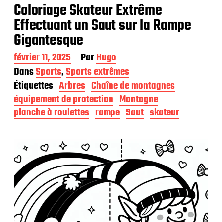
Coloriage Skateur Extrême
Effectuant un Saut sur la Rampe
Gigantesque
D
février 11, 2025
Par
Hugo
a
Dans
Sports
,
Sports extrêmes
t
Étiquettes
Arbres
Chaîne de montagnes
e
d
équipement de protection
Montagne
e
planche à roulettes
rampe
Saut
skateur
p
u
b
l
i
c
a
t
i
o
n