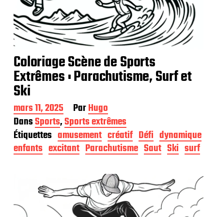
Coloriage Scène de Sports
Extrêmes : Parachutisme, Surf et
Ski
D
mars 11, 2025
Par
Hugo
a
Dans
Sports
,
Sports extrêmes
t
Étiquettes
amusement
créatif
Défi
dynamique
e
d
enfants
excitant
Parachutisme
Saut
Ski
surf
e
p
u
b
l
i
c