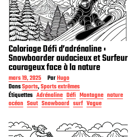
Coloriage Défi d’adrénaline :
Snowboarder audacieux et Surfeur
courageux face à la nature
D
mars 19, 2025
Par
Hugo
a
Dans
Sports
,
Sports extrêmes
t
Étiquettes
Adrénaline
Défi
Montagne
nature
e
d
océan
Saut
Snowboard
surf
Vague
e
p
u
b
l