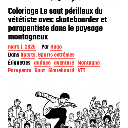
Coloriage Le saut périlleux du
vététiste avec skateboarder et
parapentiste dans le paysage
montagneux
D
mars 1, 2025
Par
Hugo
a
Dans
Sports
,
Sports extrêmes
t
Étiquettes
audace
aventure
Montagne
e
d
Parapente
Saut
Skateboard
VTT
e
p
u
b
l
i
c
a
t
i