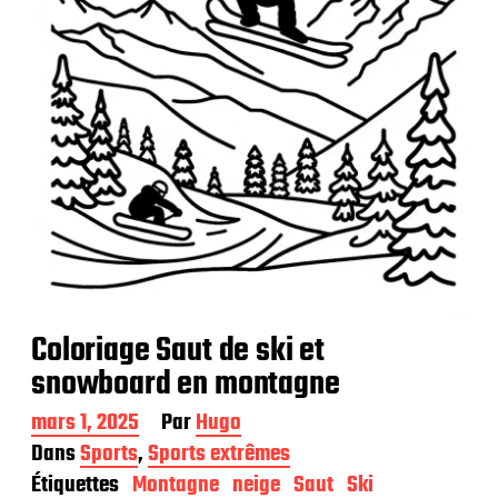
a
t
i
o
n
Coloriage Saut de ski et
snowboard en montagne
D
mars 1, 2025
Par
Hugo
a
Dans
Sports
,
Sports extrêmes
t
Étiquettes
Montagne
neige
Saut
Ski
e