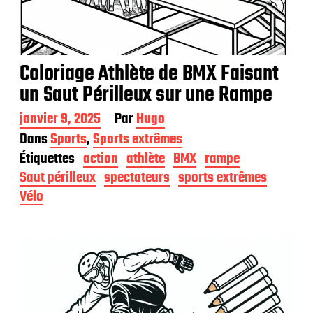
Coloriage Athlète de BMX Faisant
un Saut Périlleux sur une Rampe
D
janvier 9, 2025
Par
Hugo
a
Dans
Sports
,
Sports extrêmes
t
Étiquettes
action
athlète
BMX
rampe
e
d
Saut périlleux
spectateurs
sports extrêmes
e
Vélo
p
u
b
l
i
c
a
t