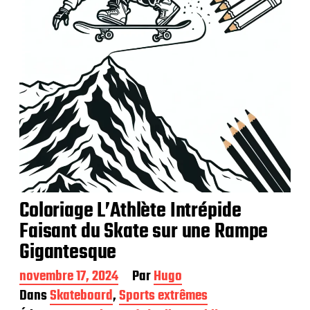
i
o
n
Coloriage L’Athlète Intrépide
Faisant du Skate sur une Rampe
Gigantesque
D
novembre 17, 2024
Par
Hugo
a
Dans
Skateboard
,
Sports extrêmes
t