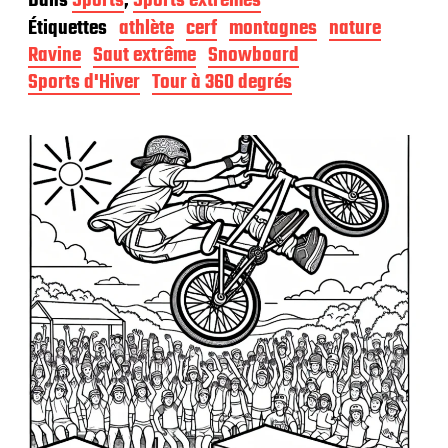
Dans
Sports
,
Sports extrêmes
t
Étiquettes
athlète
cerf
montagnes
nature
e
d
Ravine
Saut extrême
Snowboard
e
Sports d'Hiver
Tour à 360 degrés
p
u
b
l
i
c
a
t
i
o
n