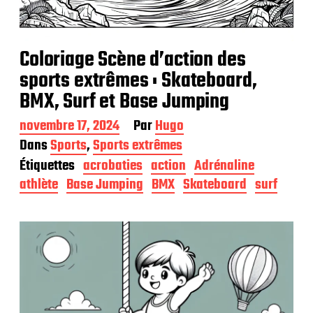
Coloriage Scène d’action des
sports extrêmes : Skateboard,
BMX, Surf et Base Jumping
D
novembre 17, 2024
Par
Hugo
a
Dans
Sports
,
Sports extrêmes
t
Étiquettes
acrobaties
action
Adrénaline
e
d
athlète
Base Jumping
BMX
Skateboard
surf
e
p
u
b
l
i
c
a
t