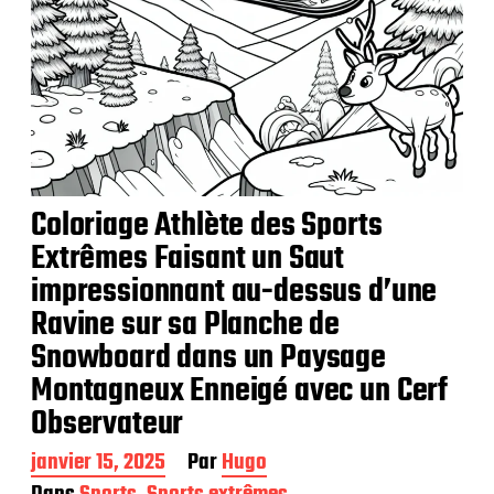
Coloriage Athlète des Sports
Extrêmes Faisant un Saut
impressionnant au-dessus d’une
Ravine sur sa Planche de
Snowboard dans un Paysage
Montagneux Enneigé avec un Cerf
Observateur
D
janvier 15, 2025
Par
Hugo
a