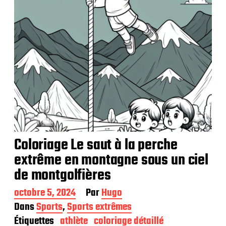
i
o
n
Coloriage Le saut à la perche
extrême en montagne sous un ciel
de montgolfières
D
octobre 5, 2024
Par
Hugo
a
Dans
Sports
,
Sports extrêmes
t
Étiquettes
athlète
coloriage détaillé
e