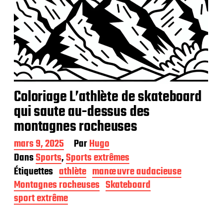
Coloriage L’athlète de skateboard
qui saute au-dessus des
montagnes rocheuses
D
mars 9, 2025
Par
Hugo
a
Dans
Sports
,
Sports extrêmes
t
Étiquettes
athlète
manœuvre audacieuse
e
d
Montagnes rocheuses
Skateboard
e
sport extrême
p
u