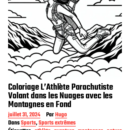
t
i
o
n
Coloriage L’Athlète Parachutiste
Volant dans les Nuages avec les
Montagnes en Fond
D
juillet 31, 2024
Par
Hugo
a
Dans
Sports
,
Sports extrêmes
t