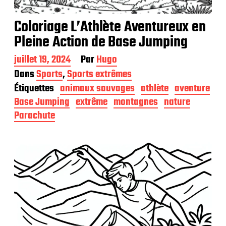
Coloriage L’Athlète Aventureux en
Pleine Action de Base Jumping
D
juillet 19, 2024
Par
Hugo
a
Dans
Sports
,
Sports extrêmes
t
Étiquettes
animaux sauvages
athlète
aventure
e
d
Base Jumping
extrême
montagnes
nature
e
Parachute
p
u
b
l
i
c
a
t
i
o
n