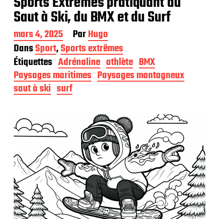
Sports Extrêmes pratiquant du
Saut à Ski, du BMX et du Surf
D
mars 4, 2025
Par
Hugo
a
Dans
Sport
,
Sports extrêmes
t
Étiquettes
Adrénaline
athlète
BMX
e
d
Paysages maritimes
Paysages montagneux
e
saut à ski
surf
p
u
b
l
i
c
a
t
i
o
n