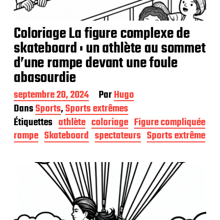
Coloriage La figure complexe de
skateboard : un athlète au sommet
d’une rampe devant une foule
abasourdie
D
septembre 20, 2024
Par
Hugo
a
Dans
Sports
,
Sports extrêmes
t
Étiquettes
athlète
coloriage
Figure compliquée
e
d
rampe
Skateboard
spectateurs
Sports extrême
e
p
u
b
l
i
c
a