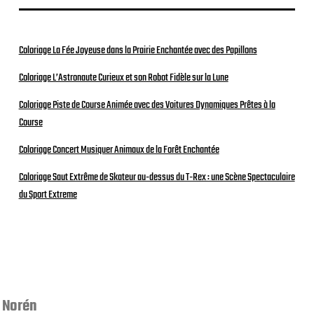
i
o
n
Coloriage La Fée Joyeuse dans la Prairie Enchantée avec des Papillons
Coloriage L’Astronaute Curieux et son Robot Fidèle sur la Lune
Coloriage Piste de Course Animée avec des Voitures Dynamiques Prêtes à la
Course
Coloriage Concert Musiquer Animaux de la Forêt Enchantée
Coloriage Saut Extrême de Skateur au-dessus du T-Rex : une Scène Spectaculaire
du Sport Extreme
 Norén