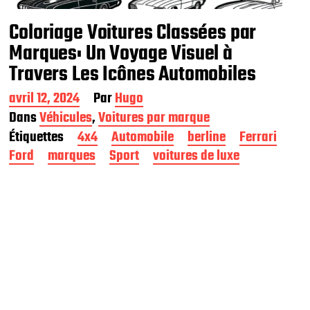
Coloriage Voitures Classées par
Marques: Un Voyage Visuel à
Travers Les Icônes Automobiles
D
avril 12, 2024
Par
Hugo
a
Dans
Véhicules
,
Voitures par marque
t
Étiquettes
4x4
Automobile
berline
Ferrari
e
d
Ford
marques
Sport
voitures de luxe
e
p
u
b
l
i
c
a
t
i
o