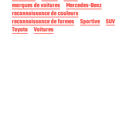
e
marques de voitures
Mercedes-Benz
p
reconnaissance de couleurs
u
b
reconnaissance de formes
Sportive
SUV
l
Toyota
Voitures
i
c
a
t
i
o
n