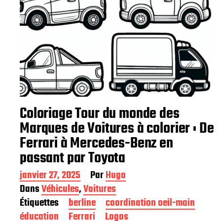
Coloriage Tour du monde des
Marques de Voitures à colorier : De
Ferrari à Mercedes-Benz en
passant par Toyota
D
janvier 27, 2025
Par
Hugo
a
Dans
Véhicules
,
Voitures
t
Étiquettes
berline
coordination oeil-main
e
d
éducation
Ferrari
Logos