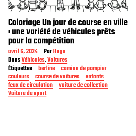
Coloriage Un jour de course en ville
: une variété de véhicules prêts
pour la compétition
D
avril 6, 2024
Par
Hugo
a
Dans
Véhicules
,
Voitures
t
Étiquettes
berline
camion de pompier
e
d
couleurs
course de voitures
enfants
e
feux de circulation
voiture de collection
p
Voiture de sport
u
b
l
i
c
a
t