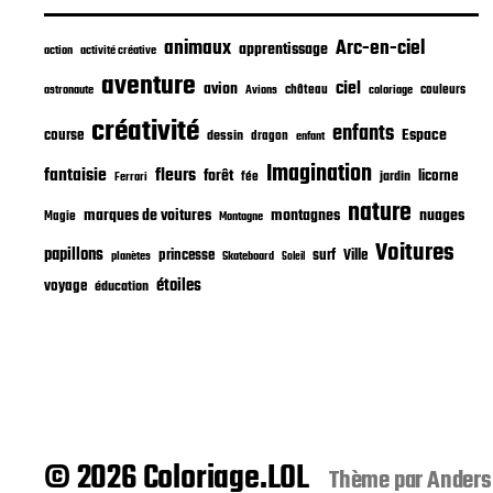
animaux
Arc-en-ciel
apprentissage
action
activité créative
aventure
ciel
avion
château
coloriage
couleurs
astronaute
Avions
créativité
enfants
Espace
course
dessin
dragon
enfant
Imagination
fantaisie
fleurs
forêt
licorne
jardin
fée
Ferrari
nature
nuages
marques de voitures
montagnes
Magie
Montagne
Voitures
papillons
princesse
surf
Ville
planètes
Skateboard
Soleil
étoiles
voyage
éducation
© 2026 Coloriage.LOL
Thème par
Anders