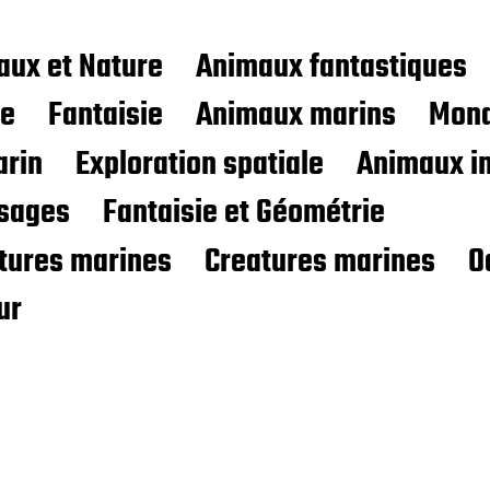
aux et Nature
Animaux fantastiques
ce
Fantaisie
Animaux marins
Mond
rin
Exploration spatiale
Animaux i
sages
Fantaisie et Géométrie
atures marines
Creatures marines
O
ur