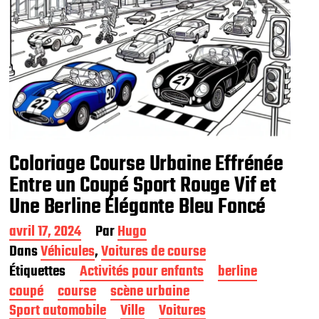
Coloriage Course Urbaine Effrénée
Entre un Coupé Sport Rouge Vif et
Une Berline Élégante Bleu Foncé
D
avril 17, 2024
Par
Hugo
a
Dans
Véhicules
,
Voitures de course
t
Étiquettes
Activités pour enfants
berline
e
d
coupé
course
scène urbaine
e
Sport automobile
Ville
Voitures
p