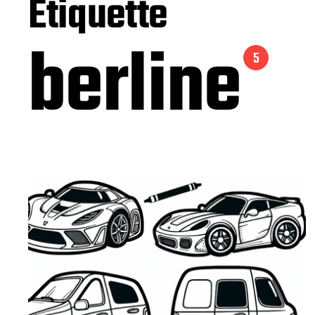
Étiquette
berline
5