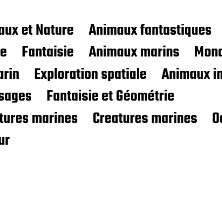
aux et Nature
Animaux fantastiques
ce
Fantaisie
Animaux marins
Mond
rin
Exploration spatiale
Animaux i
sages
Fantaisie et Géométrie
atures marines
Creatures marines
O
ur