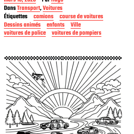
a
Dans
Transport
,
Voitures
t
Étiquettes
camions
course de voitures
e
d
Dessins animés
enfants
Ville
e
voitures de police
voitures de pompiers
p
u
b
l
i
c
a
t
i
o
n