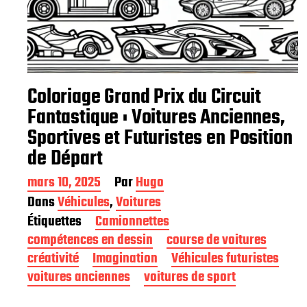
Coloriage Grand Prix du Circuit
Fantastique : Voitures Anciennes,
Sportives et Futuristes en Position
de Départ
D
mars 10, 2025
Par
Hugo
a
Dans
Véhicules
,
Voitures
t
Étiquettes
Camionnettes
e
d
compétences en dessin
course de voitures
e
créativité
Imagination
Véhicules futuristes
p
voitures anciennes
voitures de sport
u
b
l