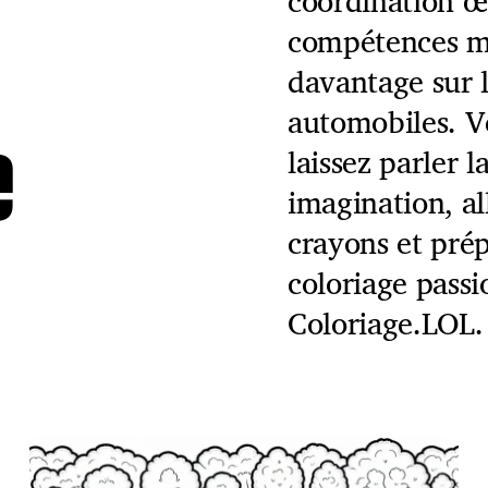
coordination œi
compétences mo
davantage sur 
e
automobiles. Ve
laissez parler l
imagination, a
crayons et pré
coloriage passi
Coloriage.LOL.