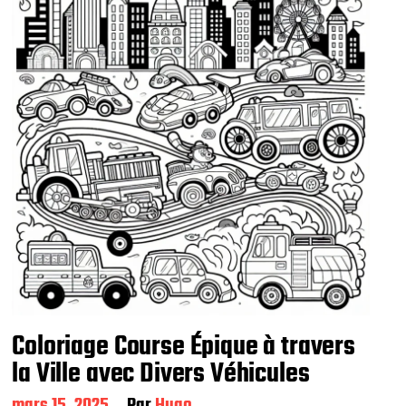
Coloriage Course Épique à travers
la Ville avec Divers Véhicules
D
mars 15, 2025
Par
Hugo