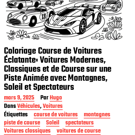
Coloriage Course de Voitures
Éclatante: Voitures Modernes,
Classiques et de Course sur une
Piste Animée avec Montagnes,
Soleil et Spectateurs
D
mars 9, 2025
Par
Hugo
a
Dans
Véhicules
,
Voitures
t
Étiquettes
course de voitures
montagnes
e
d
piste de course
Soleil
spectateurs
e
Voitures classiques
voitures de course
p