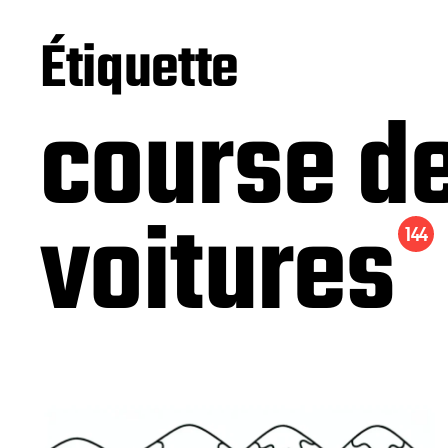
Étiquette
course d
voitures
144