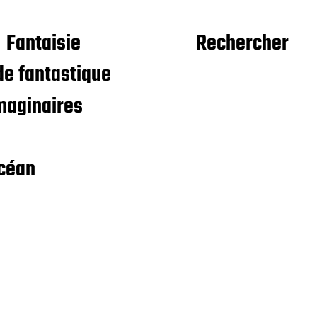
Fantaisie
Rechercher
e fantastique
maginaires
céan