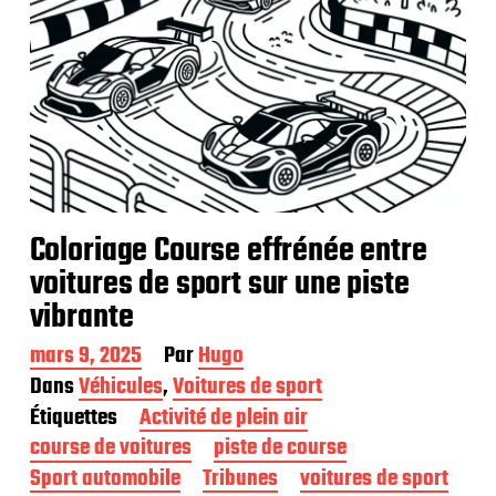
Coloriage Course effrénée entre
voitures de sport sur une piste
vibrante
D
mars 9, 2025
Par
Hugo
a
Dans
Véhicules
,
Voitures de sport
t
Étiquettes
Activité de plein air
e
d
course de voitures
piste de course
e
Sport automobile
Tribunes
voitures de sport
p