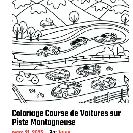
Coloriage Course de Voitures sur
Piste Montagneuse
D
mars 21, 2025
Par
Hugo