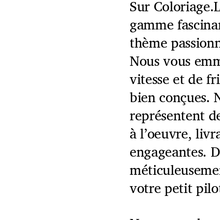
Sur Coloriage.
gamme fascinant
thème passionn
Nous vous emm
vitesse et de f
bien conçues. N
représentent de
à l’oeuvre, liv
engageantes. D
méticuleusemen
votre petit pil