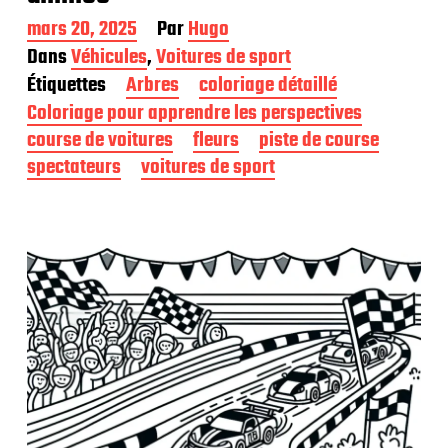
D
mars 20, 2025
Par
Hugo
a
Dans
Véhicules
,
Voitures de sport
t
Étiquettes
Arbres
coloriage détaillé
e
d
Coloriage pour apprendre les perspectives
e
course de voitures
fleurs
piste de course
p
spectateurs
voitures de sport
u
b
l
i
c
a
t
i
o
n