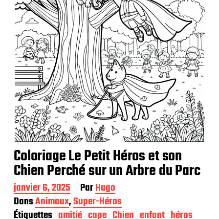
a
t
i
o
n
Coloriage Le Petit Héros et son
Chien Perché sur un Arbre du Parc
D
janvier 6, 2025
Par
Hugo
a
Dans
Animaux
,
Super-Héros
t
Étiquettes
amitié
cape
Chien
enfant
héros
e