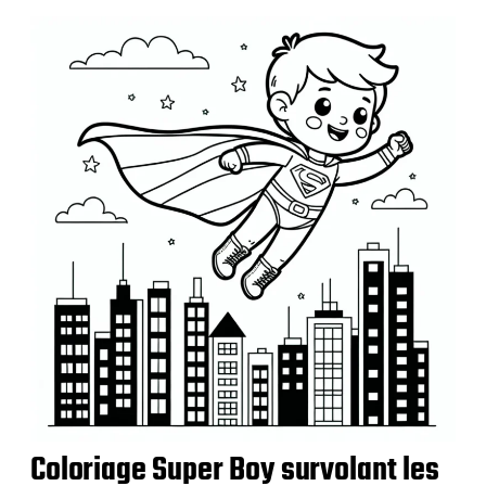
u
b
l
i
c
a
t
i
o
n
Coloriage Super Boy survolant les