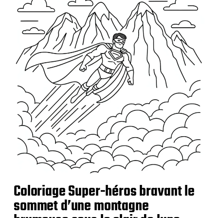
i
c
a
t
i
o
n
Coloriage Super-héros bravant le
sommet d’une montagne