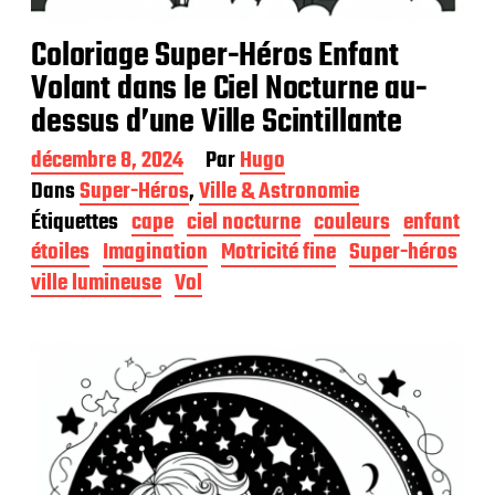
Coloriage Super-Héros Enfant
Volant dans le Ciel Nocturne au-
dessus d’une Ville Scintillante
D
décembre 8, 2024
Par
Hugo
a
Dans
Super-Héros
,
Ville & Astronomie
t
Étiquettes
cape
ciel nocturne
couleurs
enfant
e
d
étoiles
Imagination
Motricité fine
Super-héros
e
ville lumineuse
Vol
p
u
b
l
i
c
a
t
i
o