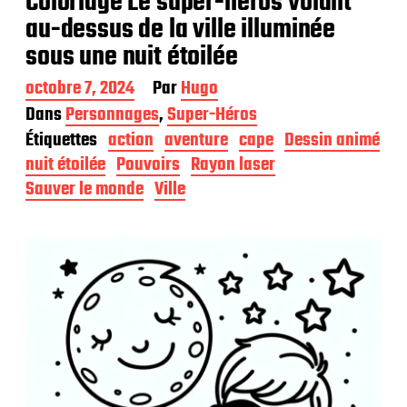
Coloriage Le super-héros volant
au-dessus de la ville illuminée
sous une nuit étoilée
D
octobre 7, 2024
Par
Hugo
a
Dans
Personnages
,
Super-Héros
t
Étiquettes
action
aventure
cape
Dessin animé
e
d
nuit étoilée
Pouvoirs
Rayon laser
e
Sauver le monde
Ville
p
u
b
l
i
c
a
t
i
o
n