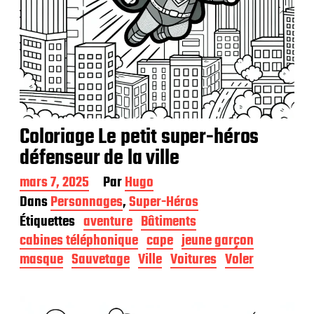
Coloriage Le petit super-héros
défenseur de la ville
D
mars 7, 2025
Par
Hugo
a
Dans
Personnages
,
Super-Héros
t
Étiquettes
aventure
Bâtiments
e
d
cabines téléphonique
cape
jeune garçon
e
masque
Sauvetage
Ville
Voitures
Voler
p
u
b
l