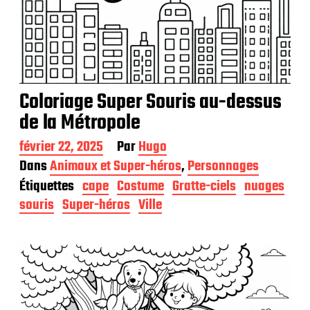
Coloriage Super Souris au-dessus
de la Métropole
D
février 22, 2025
Par
Hugo
a
Dans
Animaux et Super-héros
,
Personnages
t
Étiquettes
cape
Costume
Gratte-ciels
nuages
e
d
souris
Super-héros
Ville
e
p
u
b
l
i
c