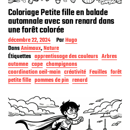
Coloriage Petite fille en balade
automnale avec son renard dans
une forêt colorée
D
décembre 22, 2024
Par
Hugo
a
Dans
Animaux
,
Nature
t
Étiquettes
apprentissage des couleurs
Arbres
e
d
automne
cape
champignons
e
coordination oeil-main
créativité
Feuilles
forêt
p
petite fille
pommes de pin
renard
u
b
l
i
c
a
t
i
o