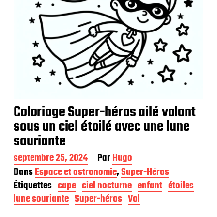
Coloriage Super-héros ailé volant
sous un ciel étoilé avec une lune
souriante
D
septembre 25, 2024
Par
Hugo
a
Dans
Espace et astronomie
,
Super-Héros
t
Étiquettes
cape
ciel nocturne
enfant
étoiles
e
d
lune souriante
Super-héros
Vol
e
p