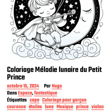
n
Coloriage Mélodie lunaire du Petit
Prince
D
octobre 15, 2024
Par
Hugo
a
Dans
Espace
,
fantastique
t
Étiquettes
cape
Coloriage pour garçon
e
d
couronne
étoiles
lune
Musique
prince
violon
e