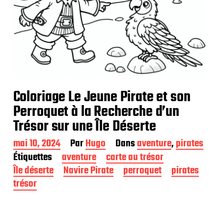
Coloriage Le Jeune Pirate et son
Perroquet à la Recherche d’un
Trésor sur une Île Déserte
D
mai 10, 2024
Par
Hugo
Dans
aventure
,
pirates
a
Étiquettes
aventure
carte au trésor
t
Île déserte
Navire Pirate
perroquet
pirates
e
d
trésor
e
p
u