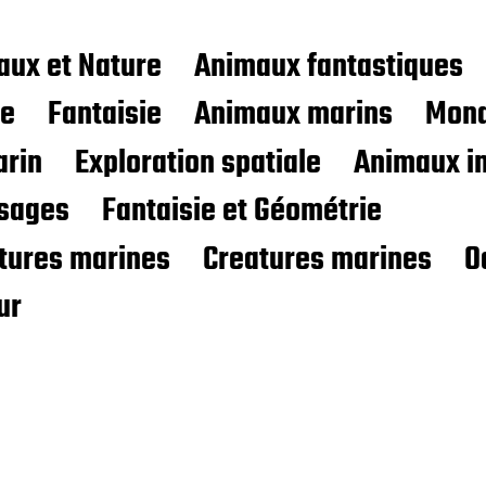
aux et Nature
Animaux fantastiques
ce
Fantaisie
Animaux marins
Mond
rin
Exploration spatiale
Animaux i
sages
Fantaisie et Géométrie
atures marines
Creatures marines
O
ur