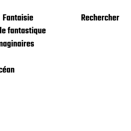
Fantaisie
Rechercher
e fantastique
maginaires
céan