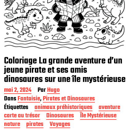
Coloriage La grande aventure d’un
jeune pirate et ses amis
dinosaures sur une île mystérieuse
D
mai 2, 2024
Par
Hugo
a
Dans
Fantaisie
,
Pirates et Dinosaures
t
Étiquettes
animaux préhistoriques
aventure
e
d
carte au trésor
Dinosaures
Île Mystérieuse
e
nature
pirates
Voyages
p
u