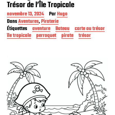
Trésor de l’Île Tropicale
D
novembre 13, 2024
Par
Hugo
a
Dans
Aventures
,
Piraterie
t
Étiquettes
aventure
Bateau
carte au trésor
e
d
île tropicale
perroquet
pirate
trésor
e
p
u
b
l
i
c
a
t
i
o
n