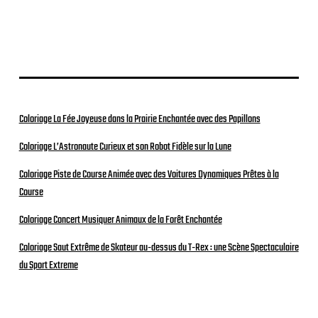
b
l
i
c
a
t
i
o
n
Coloriage La Fée Joyeuse dans la Prairie Enchantée avec des Papillons
Coloriage L’Astronaute Curieux et son Robot Fidèle sur la Lune
Coloriage Piste de Course Animée avec des Voitures Dynamiques Prêtes à la
Course
Coloriage Concert Musiquer Animaux de la Forêt Enchantée
Coloriage Saut Extrême de Skateur au-dessus du T-Rex : une Scène Spectaculaire
du Sport Extreme