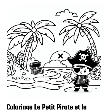
b
l
i
c
a
t
i
o
n
Coloriage Le Petit Pirate et le