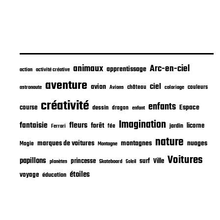
animaux
Arc-en-ciel
apprentissage
action
activité créative
aventure
ciel
avion
château
coloriage
couleurs
astronaute
Avions
créativité
enfants
Espace
course
dessin
dragon
enfant
Imagination
fantaisie
fleurs
forêt
licorne
jardin
fée
Ferrari
nature
nuages
marques de voitures
montagnes
Magie
Montagne
Voitures
papillons
princesse
surf
Ville
planètes
Skateboard
Soleil
étoiles
voyage
éducation