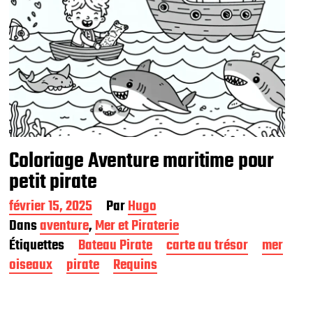
Coloriage Aventure maritime pour
petit pirate
D
février 15, 2025
Par
Hugo
a
Dans
aventure
,
Mer et Piraterie
t
Étiquettes
Bateau Pirate
carte au trésor
mer
e
d
oiseaux
pirate
Requins
e
p
u