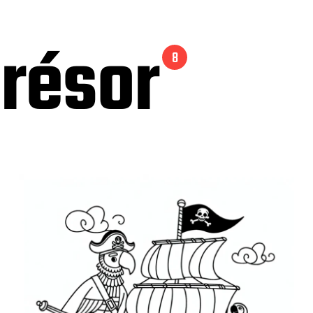
trésor
8