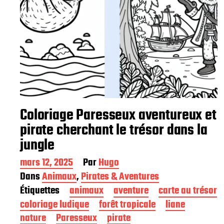
Coloriage Paresseux aventureux et
pirate cherchant le trésor dans la
jungle
D
mars 12, 2025
Par
Hugo
a
Dans
Animaux
,
Pirates & Aventures
t
Étiquettes
animaux
aventure
carte au trésor
e
d
coloriage ludique
forêt tropicale
liane
e
nature
Paresseux
pirate
p