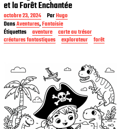
et la Forêt Enchantée
D
octobre 23, 2024
Par
Hugo
a
Dans
Aventures
,
Fantaisie
t
Étiquettes
aventure
carte au trésor
e
d
créatures fantastiques
explorateur
forêt
e
p
u
b
l
i
c
a
t
i
o
n