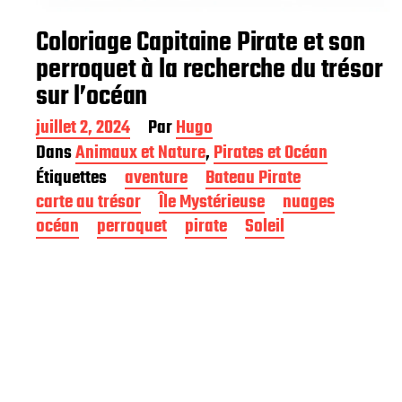
Coloriage Capitaine Pirate et son
perroquet à la recherche du trésor
sur l’océan
D
juillet 2, 2024
Par
Hugo
a
Dans
Animaux et Nature
,
Pirates et Océan
t
Étiquettes
aventure
Bateau Pirate
e
d
carte au trésor
Île Mystérieuse
nuages
e
océan
perroquet
pirate
Soleil
p
u
b
l
i
c
a
t
i
o