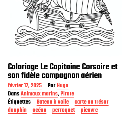
Coloriage Le Capitaine Corsaire et
son fidèle compagnon aérien
D
février 17, 2025
Par
Hugo
a
Dans
Animaux marins
,
Pirate
t
Étiquettes
Bateau à voile
carte au trésor
e
d
dauphin
océan
perroquet
pieuvre
e
p
u