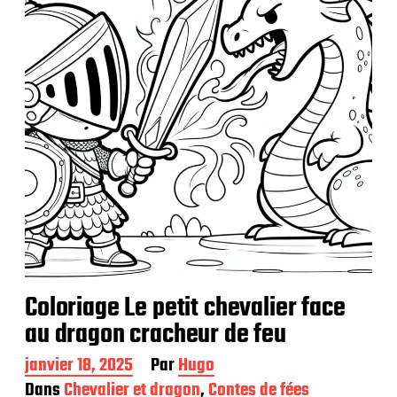
a
t
i
o
n
Coloriage Le petit chevalier face
au dragon cracheur de feu
D
janvier 18, 2025
Par
Hugo
a
Dans
Chevalier et dragon
,
Contes de fées