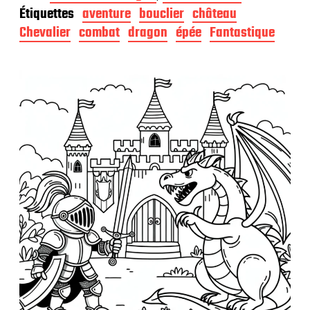
t
Étiquettes
aventure
bouclier
château
e
d
Chevalier
combat
dragon
épée
Fantastique
e
p
u
b
l
i
c
a
t
i
o
n