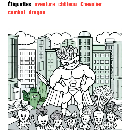
Étiquettes
aventure
château
Chevalier
e
d
combat
dragon
e
p
u
b
l
i
c
a
t
i
o
n