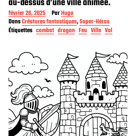
au-dessus d’une ville animée.
D
février 26, 2025
Par
Hugo
a
Dans
Créatures fantastiques
,
Super-Héros
t
Étiquettes
combat
dragon
Feu
Ville
Vol
e
d
e
p
u
b
l
i
c
a
t
i
o
n