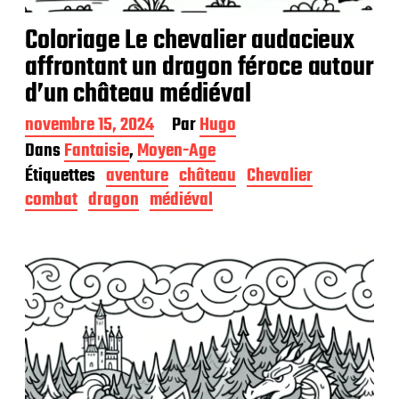
Coloriage Le chevalier audacieux
affrontant un dragon féroce autour
d’un château médiéval
D
novembre 15, 2024
Par
Hugo
a
Dans
Fantaisie
,
Moyen-Age
t
Étiquettes
aventure
château
Chevalier
e
d
combat
dragon
médiéval
e
p
u
b
l
i
c
a
t
i
o