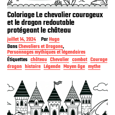
Coloriage Le chevalier courageux
et le dragon redoutable
protégeant le château
D
juillet 14, 2024
Par
Hugo
a
Dans
Chevaliers et Dragons
,
t
Personnages mythiques et légendaires
e
Étiquettes
château
Chevalier
combat
Courage
d
e
dragon
histoire
Légende
Moyen âge
mythe
p
u
b
l
i
c
a
t
i