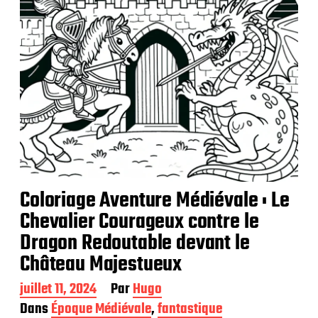
o
n
Coloriage Aventure Médiévale : Le
Chevalier Courageux contre le
Dragon Redoutable devant le
Château Majestueux
D
juillet 11, 2024
Par
Hugo
a
Dans
Époque Médiévale
,
fantastique
t