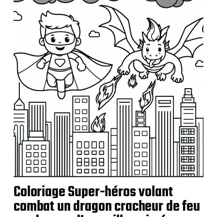
b
l
i
c
a
t
i
o
n
Coloriage Super-héros volant
combat un dragon cracheur de feu