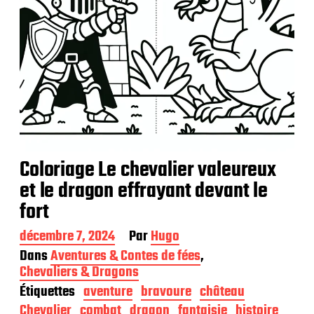
n
Coloriage Le chevalier valeureux
et le dragon effrayant devant le
fort
D
décembre 7, 2024
Par
Hugo
a
Dans
Aventures & Contes de fées
,
t
Chevaliers & Dragons
e
Étiquettes
aventure
bravoure
château
d
e
Chevalier
combat
dragon
fantaisie
histoire