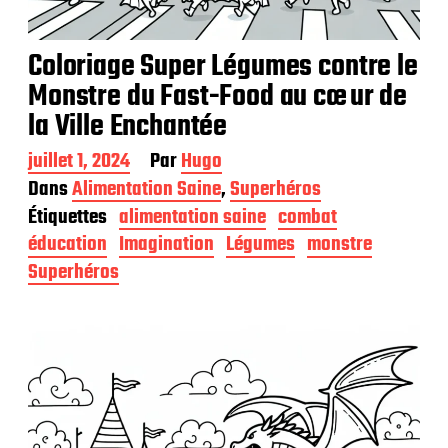
Coloriage Super Légumes contre le
Monstre du Fast-Food au cœur de
la Ville Enchantée
D
juillet 1, 2024
Par
Hugo
a
Dans
Alimentation Saine
,
Superhéros
t
Étiquettes
alimentation saine
combat
e
d
éducation
Imagination
Légumes
monstre
e
Superhéros
p
u
b
l
i
c
a
t
i