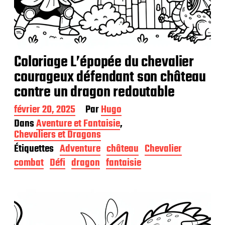
Coloriage L’épopée du chevalier
courageux défendant son château
contre un dragon redoutable
D
février 20, 2025
Par
Hugo
a
Dans
Aventure et Fantaisie
,
t
Chevaliers et Dragons
e
Étiquettes
Adventure
château
Chevalier
d
e
combat
Défi
dragon
fantaisie
p
u
b
l
i
c