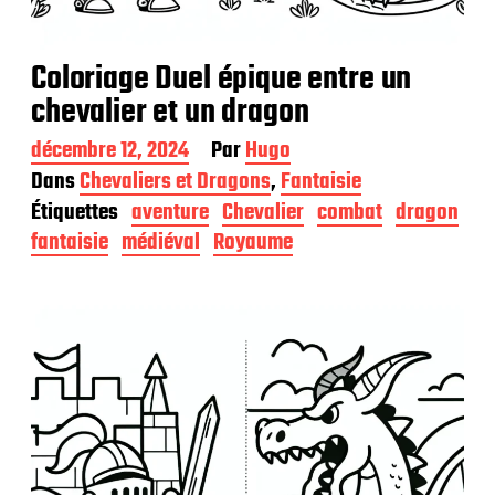
Coloriage Duel épique entre un
chevalier et un dragon
D
décembre 12, 2024
Par
Hugo
a
Dans
Chevaliers et Dragons
,
Fantaisie
t
Étiquettes
aventure
Chevalier
combat
dragon
e
d
fantaisie
médiéval
Royaume
e
p
u
b
l
i
c
a
t
i
o