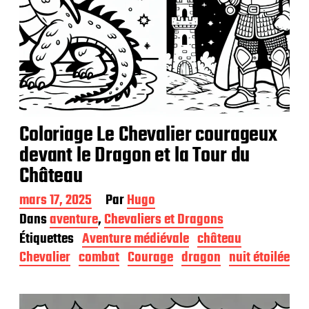
Coloriage Le Chevalier courageux
devant le Dragon et la Tour du
Château
D
mars 17, 2025
Par
Hugo
a
Dans
aventure
,
Chevaliers et Dragons
t
Étiquettes
Aventure médiévale
château
e
d
Chevalier
combat
Courage
dragon
nuit étoilée
e
p
u