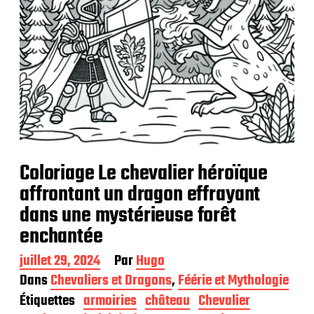
n
Coloriage Le chevalier héroïque
affrontant un dragon effrayant
dans une mystérieuse forêt
enchantée
D
juillet 29, 2024
Par
Hugo
a
Dans
Chevaliers et Dragons
,
Féérie et Mythologie
t
Étiquettes
armoiries
château
Chevalier
e