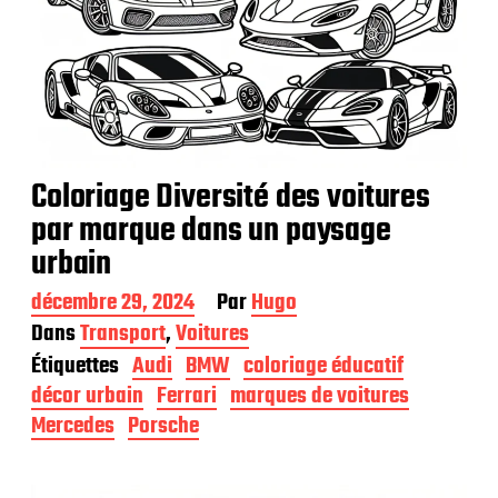
Coloriage Diversité des voitures
par marque dans un paysage
urbain
D
décembre 29, 2024
Par
Hugo
a
Dans
Transport
,
Voitures
t
Étiquettes
Audi
BMW
coloriage éducatif
e
d
décor urbain
Ferrari
marques de voitures
e
Mercedes
Porsche
p
u
b