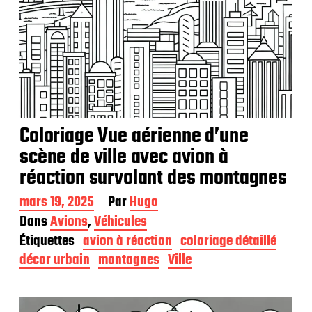
Coloriage Vue aérienne d’une
scène de ville avec avion à
réaction survolant des montagnes
D
mars 19, 2025
Par
Hugo
a
Dans
Avions
,
Véhicules
t
Étiquettes
avion à réaction
coloriage détaillé
e
d
décor urbain
montagnes
Ville
e
p
u