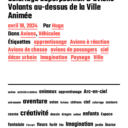
Volants au-dessus de la Ville
Animée
D
avril 18, 2024
Par
Hugo
a
Dans
Avions
,
Véhicules
t
Étiquettes
apprentissage
Avions à réaction
e
d
Avions de chasse
avions de passagers
ciel
e
décor urbain
Imagination
Paysage
Ville
p
u
b
l
i
c
animaux
Arc-en-ciel
apprentissage
action
activité créative
a
t
aventure
ciel
avion
château
coloriage
couleurs
astronaute
Avions
i
o
créativité
enfants
Espace
course
dessin
dragon
enfant
n
Imagination
fantaisie
fleurs
forêt
licorne
jardin
fée
Ferrari