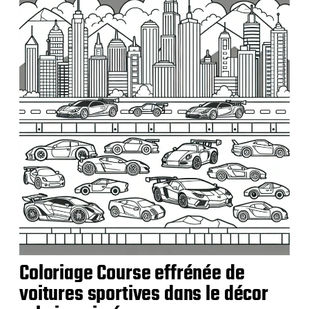
b
l
i
c
a
t
i
o
n
Coloriage Course effrénée de
voitures sportives dans le décor