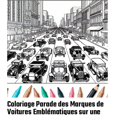
l
i
c
a
t
i
o
n
Coloriage Parade des Marques de
Voitures Emblématiques sur une