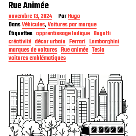
Rue Animée
D
novembre 13, 2024
Par
Hugo
a
Dans
Véhicules
,
Voitures par marque
t
Étiquettes
apprentissage ludique
Bugatti
e
d
créativité
décor urbain
Ferrari
Lamborghini
e
marques de voitures
Rue animée
Tesla
p
voitures emblématiques
u
b
l
i
c
a
t
i
o
n