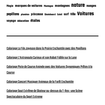
nature
nuages
marques de voitures
montagnes
Magie
Montagne
Voitures
papillons
princesse
surf
Ville
planètes
Skateboard
Soleil
étoiles
voyage
éducation
Coloriage La Fée Joyeuse dans la Prairie Enchantée avec des Papillons
Coloriage L’Astronaute Curieux et son Robot Fidèle sur la Lune
Coloriage Piste de Course Animée avec des Voitures Dynamiques Prêtes à la
Course
Coloriage Concert Musiquer Animaux de la Forêt Enchantée
Coloriage Saut Extrême de Skateur au-dessus du T-Rex : une Scène
Spectaculaire du Sport Extreme