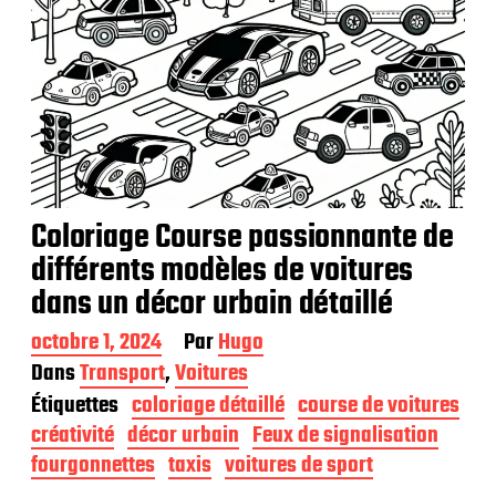
Coloriage Course passionnante de
différents modèles de voitures
dans un décor urbain détaillé
D
octobre 1, 2024
Par
Hugo
a
Dans
Transport
,
Voitures
t
Étiquettes
coloriage détaillé
course de voitures
e
d
créativité
décor urbain
Feux de signalisation
e
fourgonnettes
taxis
voitures de sport
p