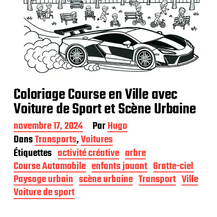
Coloriage Course en Ville avec
Voiture de Sport et Scène Urbaine
D
novembre 17, 2024
Par
Hugo
a
Dans
Transports
,
Voitures
t
Étiquettes
activité créative
arbre
e
d
Course Automobile
enfants jouant
Gratte-ciel
e
Paysage urbain
scène urbaine
Transport
Ville
p
Voiture de sport
u
b
l