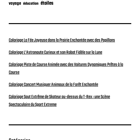
étoiles
voyage
éducation
Coloriage La Fée Joyeuse dans la Prairie Enchantée avec des Papillons
Coloriage L’Astronaute Curieux et son Robot Fidèle sur la Lune
Coloriage Piste de Course Animée avec des Voitures Dynamiques Prêtes à la
Course
Coloriage Concert Musiquer Animaux de la Forêt Enchantée
Coloriage Saut Extrême de Skateur au-dessus du T-Rex : une Scène
Spectaculaire du Sport Extreme