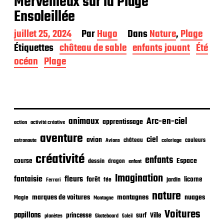
Merveilleux sur la Plage
Ensoleillée
D
juillet 25, 2024
Par
Hugo
Dans
Nature
,
Plage
a
Étiquettes
château de sable
enfants jouant
Été
t
océan
Plage
e
d
e
p
u
b
animaux
Arc-en-ciel
apprentissage
l
action
activité créative
i
aventure
ciel
avion
château
coloriage
couleurs
c
astronaute
Avions
a
créativité
enfants
Espace
course
t
dessin
dragon
enfant
i
Imagination
fantaisie
fleurs
forêt
licorne
jardin
fée
Ferrari
o
n
nature
nuages
marques de voitures
montagnes
Magie
Montagne
Voitures
papillons
princesse
surf
Ville
planètes
Skateboard
Soleil