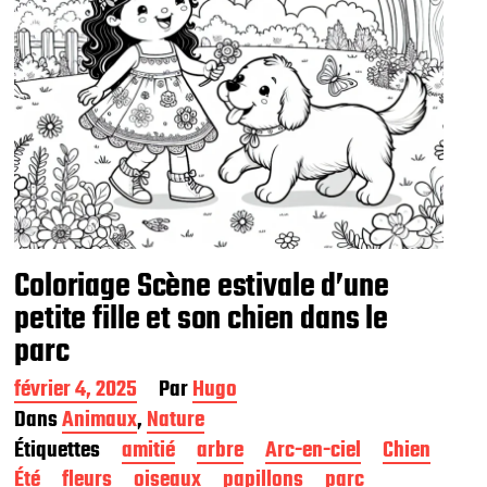
Coloriage Scène estivale d’une
petite fille et son chien dans le
parc
D
février 4, 2025
Par
Hugo
a
Dans
Animaux
,
Nature
t
Étiquettes
amitié
arbre
Arc-en-ciel
Chien
e
d
Été
fleurs
oiseaux
papillons
parc