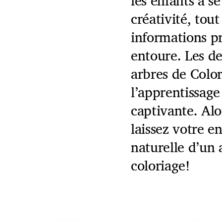
les enfants à s
créativité, tou
informations pr
entoure. Les de
arbres de Colo
l’apprentissag
captivante. Alo
laissez votre e
naturelle d’un 
coloriage!