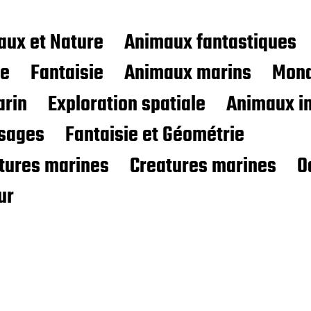
aux et Nature
Animaux fantastiques
ce
Fantaisie
Animaux marins
Mond
rin
Exploration spatiale
Animaux i
sages
Fantaisie et Géométrie
atures marines
Creatures marines
O
ur