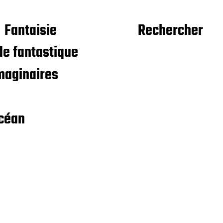
Fantaisie
Rechercher
e fantastique
maginaires
céan