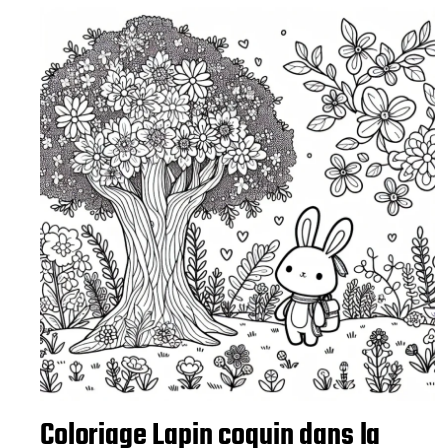
i
c
a
t
i
o
n
Coloriage Lapin coquin dans la