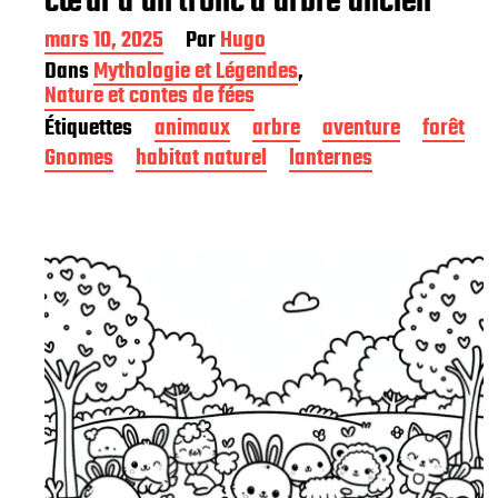
cœur d’un tronc d’arbre ancien
D
mars 10, 2025
Par
Hugo
a
Dans
Mythologie et Légendes
,
t
Nature et contes de fées
e
Étiquettes
animaux
arbre
aventure
forêt
d
e
Gnomes
habitat naturel
lanternes
p
u
b
l
i
c
a
t
i
o
n