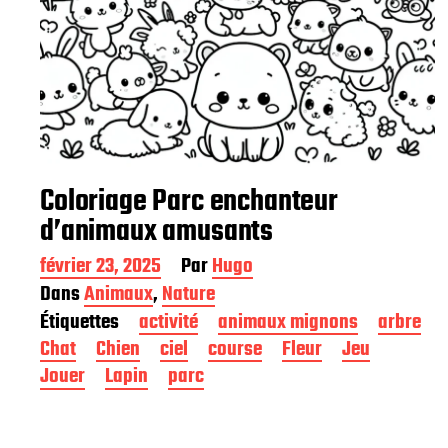
Coloriage Parc enchanteur
d’animaux amusants
D
février 23, 2025
Par
Hugo
a
Dans
Animaux
,
Nature
t
Étiquettes
activité
animaux mignons
arbre
e
d
Chat
Chien
ciel
course
Fleur
Jeu
e
Jouer
Lapin
parc
p
u
b
l