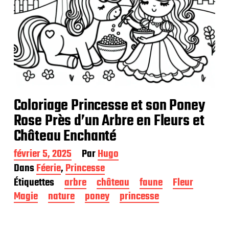
Coloriage Princesse et son Poney
Rose Près d’un Arbre en Fleurs et
Château Enchanté
D
février 5, 2025
Par
Hugo
a
Dans
Féerie
,
Princesse
t
Étiquettes
arbre
château
faune
Fleur
e
d
Magie
nature
poney
princesse
e
p
u