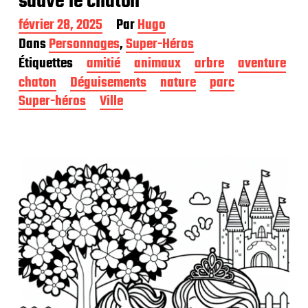
sauve le chaton
D
février 28, 2025
Par
Hugo
a
Dans
Personnages
,
Super-Héros
t
Étiquettes
amitié
animaux
arbre
aventure
e
d
chaton
Déguisements
nature
parc
e
Super-héros
Ville
p
u
b
l
i
c
a
t
i
o
n