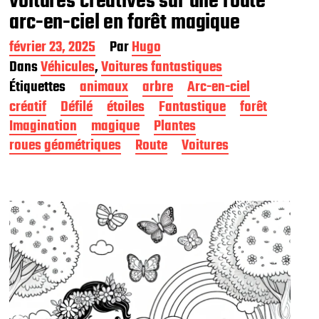
voitures créatives sur une route
arc-en-ciel en forêt magique
D
février 23, 2025
Par
Hugo
a
Dans
Véhicules
,
Voitures fantastiques
t
Étiquettes
animaux
arbre
Arc-en-ciel
e
d
créatif
Défilé
étoiles
Fantastique
forêt
e
Imagination
magique
Plantes
p
roues géométriques
Route
Voitures
u
b
l
i
c
a
t
i
o
n