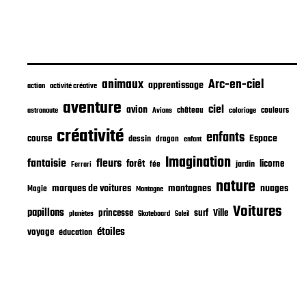
i
c
a
t
i
o
n
animaux
Arc-en-ciel
apprentissage
action
activité créative
aventure
ciel
avion
château
coloriage
couleurs
astronaute
Avions
créativité
enfants
Espace
course
dessin
dragon
enfant
Imagination
fantaisie
fleurs
forêt
licorne
jardin
fée
Ferrari
nature
nuages
marques de voitures
montagnes
Magie
Montagne
Voitures
papillons
princesse
surf
Ville
planètes
Skateboard
Soleil
étoiles
voyage
éducation