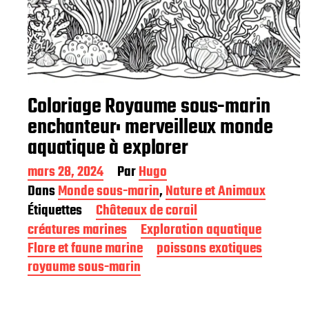
Coloriage Royaume sous-marin
enchanteur: merveilleux monde
aquatique à explorer
D
mars 28, 2024
Par
Hugo
a
Dans
Monde sous-marin
,
Nature et Animaux
t
Étiquettes
Châteaux de corail
e
d
créatures marines
Exploration aquatique
e
Flore et faune marine
poissons exotiques
p
royaume sous-marin
u
b
l