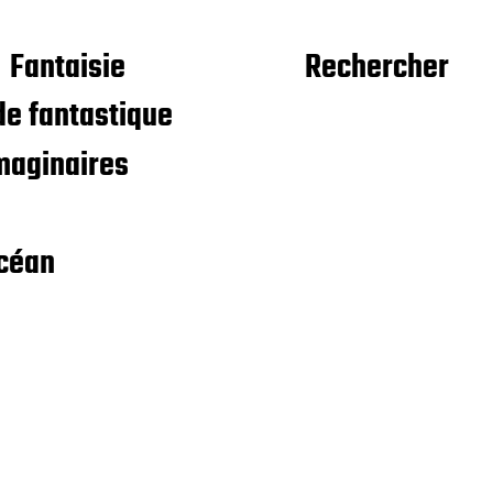
Fantaisie
Rechercher
e fantastique
maginaires
céan