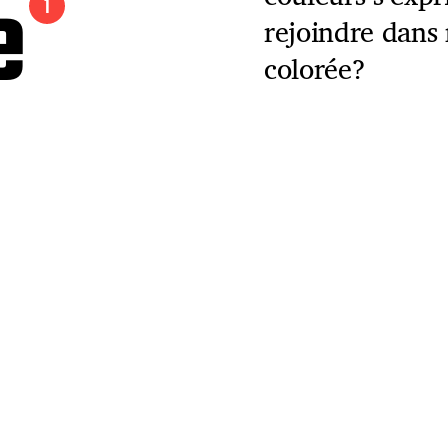
e
1
rejoindre dans
colorée?