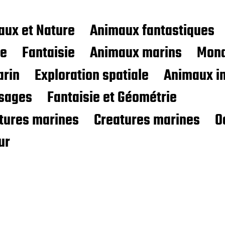
aux et Nature
Animaux fantastiques
ce
Fantaisie
Animaux marins
Mond
rin
Exploration spatiale
Animaux i
sages
Fantaisie et Géométrie
atures marines
Creatures marines
O
ur