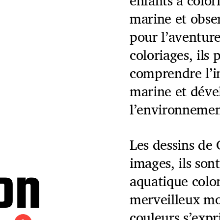
enfants à color
marine et obser
pour l’aventure
coloriages, il
comprendre l’i
marine et déve
l’environnemen
Les dessins de 
on
images, ils son
aquatique colo
merveilleux mo
couleurs s’exp