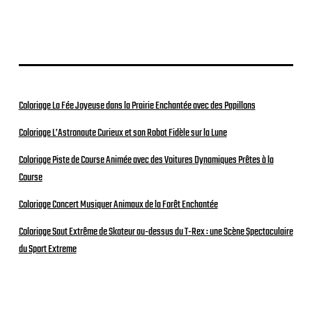
Coloriage La Fée Joyeuse dans la Prairie Enchantée avec des Papillons
Coloriage L’Astronaute Curieux et son Robot Fidèle sur la Lune
Coloriage Piste de Course Animée avec des Voitures Dynamiques Prêtes à la
Course
Coloriage Concert Musiquer Animaux de la Forêt Enchantée
Coloriage Saut Extrême de Skateur au-dessus du T-Rex : une Scène Spectaculaire
du Sport Extreme