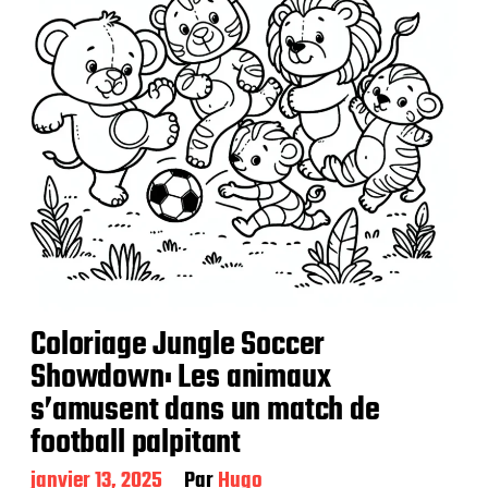
i
o
n
Coloriage Jungle Soccer
Showdown: Les animaux
s’amusent dans un match de
football palpitant
D
janvier 13, 2025
Par
Hugo