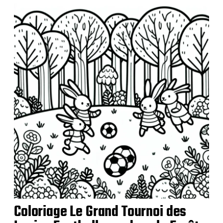
u
b
l
i
c
a
t
i
o
n
Coloriage Le Grand Tournoi des