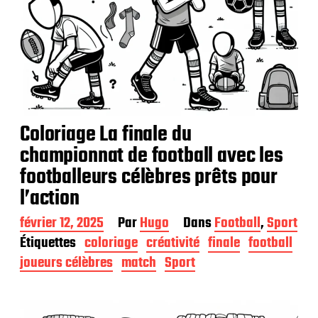
Coloriage La finale du
championnat de football avec les
footballeurs célèbres prêts pour
l’action
D
février 12, 2025
Par
Hugo
Dans
Football
,
Sport
a
Étiquettes
coloriage
créativité
finale
football
t
joueurs célèbres
match
Sport
e
d
e
p