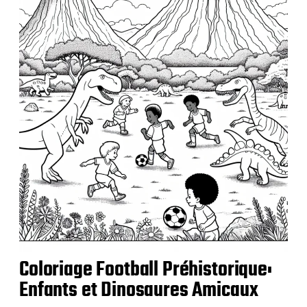
u
b
l
i
c
a
t
i
o
n
Coloriage Football Préhistorique:
Enfants et Dinosaures Amicaux