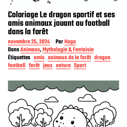
Coloriage Le dragon sportif et ses
amis animaux jouant au football
dans la forêt
D
novembre 25, 2024
Par
Hugo
a
Dans
Animaux
,
Mythologie & Fantaisie
t
Étiquettes
amis
animaux de la forêt
dragon
e
d
football
forêt
jeux
nature
Sport
e
p
u
b
l
i
c
a
t
i
o