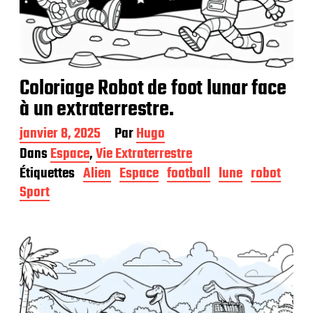
Coloriage Robot de foot lunar face
à un extraterrestre.
D
janvier 8, 2025
Par
Hugo
a
Dans
Espace
,
Vie Extraterrestre
t
Étiquettes
Alien
Espace
football
lune
robot
e
d
Sport
e
p
u
b
l
i
c
a