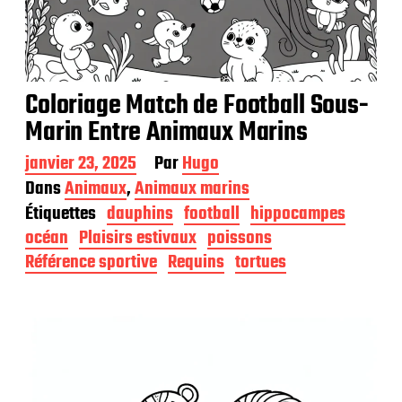
Coloriage Match de Football Sous-
Marin Entre Animaux Marins
D
janvier 23, 2025
Par
Hugo
a
Dans
Animaux
,
Animaux marins
t
Étiquettes
dauphins
football
hippocampes
e
d
océan
Plaisirs estivaux
poissons
e
Référence sportive
Requins
tortues
p
u
b
l
i
c
a
t