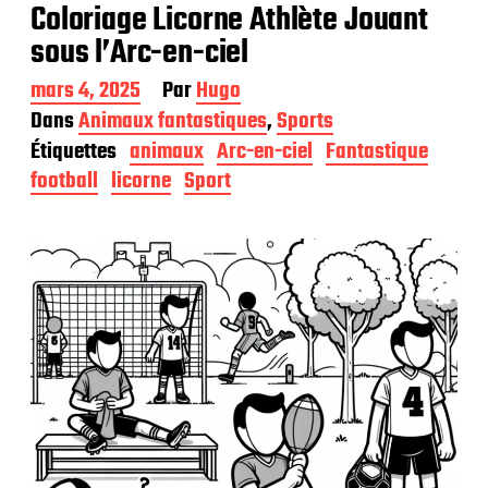
Coloriage Licorne Athlète Jouant
sous l’Arc-en-ciel
D
mars 4, 2025
Par
Hugo
a
Dans
Animaux fantastiques
,
Sports
t
Étiquettes
animaux
Arc-en-ciel
Fantastique
e
d
football
licorne
Sport
e
p
u
b
l
i
c
a
t
i
o
n