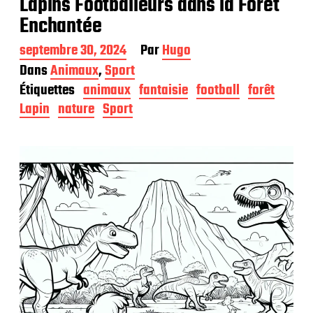
Lapins Footballeurs dans la Forêt
Enchantée
D
septembre 30, 2024
Par
Hugo
a
Dans
Animaux
,
Sport
t
Étiquettes
animaux
fantaisie
football
forêt
e
d
Lapin
nature
Sport
e
p
u
b
l
i
c
a
t
i
o
n