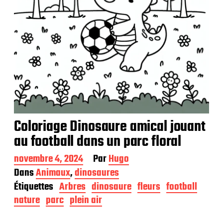
n
Coloriage Dinosaure amical jouant
au football dans un parc floral
D
novembre 4, 2024
Par
Hugo
a
Dans
Animaux
,
dinosaures
t
Étiquettes
Arbres
dinosaure
fleurs
football
e
d
nature
parc
plein air
e
p