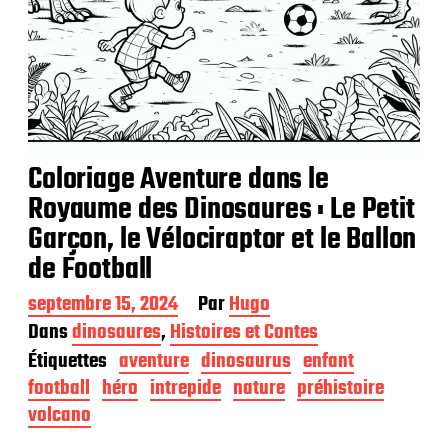
Coloriage Aventure dans le
Royaume des Dinosaures : Le Petit
Garçon, le Vélociraptor et le Ballon
de Football
D
septembre 15, 2024
Par
Hugo
a
Dans
dinosaures
,
Histoires et Contes
t
Étiquettes
aventure
dinosaurus
enfant
e
d
football
héro
intrepide
nature
préhistoire
e
volcano
p
u