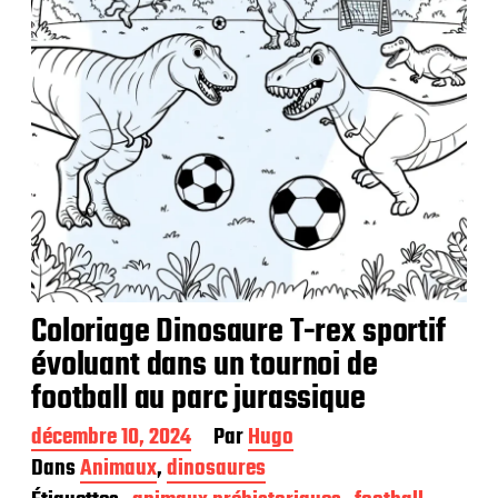
t
i
o
n
Coloriage Dinosaure T-rex sportif
évoluant dans un tournoi de
football au parc jurassique
D
décembre 10, 2024
Par
Hugo
a
Dans
Animaux
,
dinosaures
t