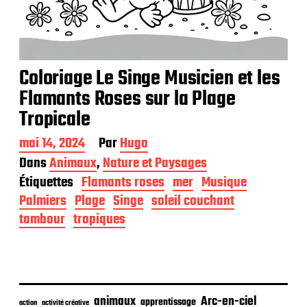
Coloriage Le Singe Musicien et les
Flamants Roses sur la Plage
Tropicale
D
mai 14, 2024
Par
Hugo
a
Dans
Animaux
,
Nature et Paysages
t
Étiquettes
Flamants roses
mer
Musique
e
d
Palmiers
Plage
Singe
soleil couchant
e
tambour
tropiques
p
u
b
l
i
c
animaux
Arc-en-ciel
apprentissage
action
activité créative