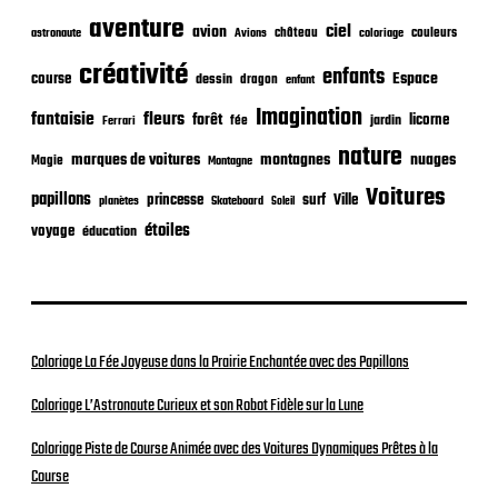
a
t
aventure
ciel
avion
château
coloriage
couleurs
astronaute
Avions
i
o
créativité
enfants
Espace
course
dessin
dragon
enfant
n
Imagination
fantaisie
fleurs
forêt
licorne
jardin
fée
Ferrari
nature
nuages
marques de voitures
montagnes
Magie
Montagne
Voitures
papillons
princesse
surf
Ville
planètes
Skateboard
Soleil
étoiles
voyage
éducation
Coloriage La Fée Joyeuse dans la Prairie Enchantée avec des Papillons
Coloriage L’Astronaute Curieux et son Robot Fidèle sur la Lune
Coloriage Piste de Course Animée avec des Voitures Dynamiques Prêtes à la
Course