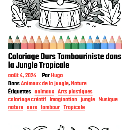
Coloriage Ours Tambouriniste dans
la Jungle Tropicale
D
août 4, 2024
Par
Hugo
a
Dans
Animaux de la jungle
,
Nature
t
Étiquettes
animaux
Arts plastiques
e
d
coloriage créatif
Imagination
jungle
Musique
e
nature
ours
tambour
Tropicale
p
u
b
l