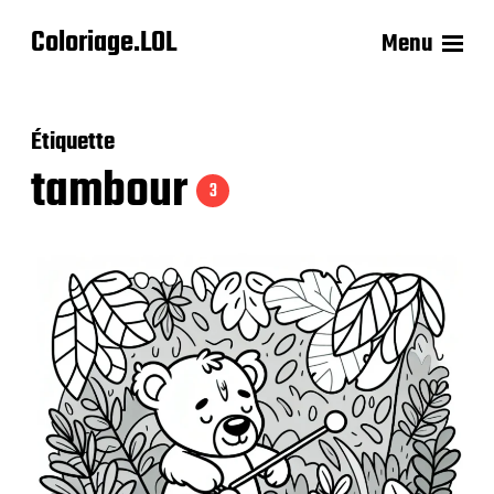
Coloriage.LOL
Menu
Étiquette
tambour
3