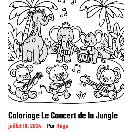
i
c
a
t
i
o
n
Coloriage Le Concert de la Jungle
D
juillet 10, 2024
Par
Hugo