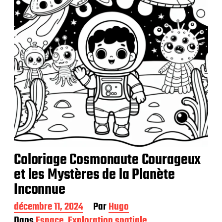
t
i
o
n
Coloriage Cosmonaute Courageux
et les Mystères de la Planète
Inconnue
D
décembre 11, 2024
Par
Hugo
a
Dans
Espace
,
Exploration spatiale