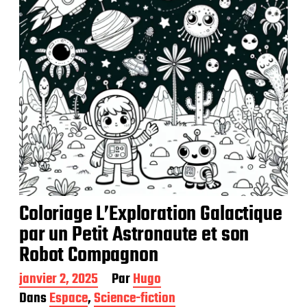
i
o
n
Coloriage L’Exploration Galactique
par un Petit Astronaute et son
Robot Compagnon
D
janvier 2, 2025
Par
Hugo
a
Dans
Espace
,
Science-fiction
t