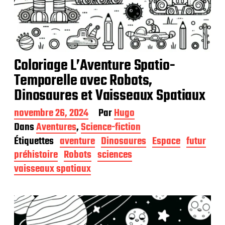
Coloriage L’Aventure Spatio-
Temporelle avec Robots,
Dinosaures et Vaisseaux Spatiaux
D
novembre 26, 2024
Par
Hugo
a
Dans
Aventures
,
Science-fiction
t
Étiquettes
aventure
Dinosaures
Espace
futur
e
d
préhistoire
Robots
sciences
e
vaisseaux spatiaux
p
u
b
l
i
c