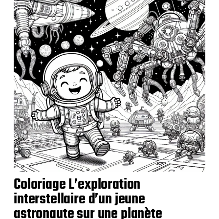
c
a
t
i
o
n
Coloriage L’exploration
interstellaire d’un jeune
astronaute sur une planète