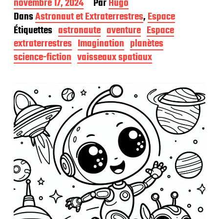
D
novembre 17, 2024
Par
Hugo
a
Dans
Astronaut et Extraterrestres
,
Espace
t
Étiquettes
astronaute
aventure
Espace
e
d
extraterrestres
Imagination
planètes
e
science-fiction
vaisseaux spatiaux
p
u
b
l
i
c
a
t
i
o
n