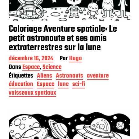
Coloriage Aventure spatiale: Le
petit astronaute et ses amis
extraterrestres sur la lune
D
décembre 16, 2024
Par
Hugo
a
Dans
Espace
,
Science
t
Étiquettes
Aliens
Astronauts
aventure
e
d
éducation
Espace
lune
sci-fi
e
vaisseaux spatiaux
p
u
b
l
i
c
a