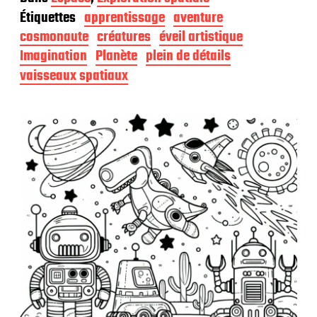
t
Étiquettes
apprentissage
aventure
e
d
cosmonaute
créatures
éveil artistique
e
Imagination
Planète
plein de détails
p
vaisseaux spatiaux
u
b
l
i
c
a
t
i
o
n