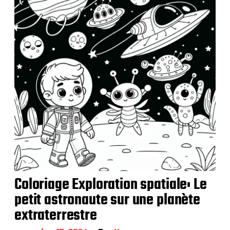
a
t
i
o
n
Coloriage Exploration spatiale: Le
petit astronaute sur une planète
extraterrestre