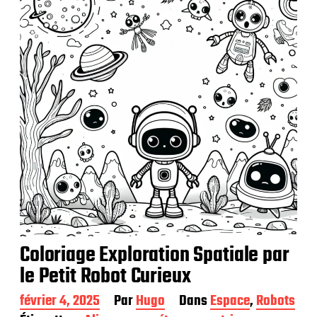
a
t
i
o
n
Coloriage Exploration Spatiale par
le Petit Robot Curieux
D
février 4, 2025
Par
Hugo
Dans
Espace
,
Robots
a