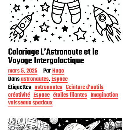
Coloriage L’Astronaute et le
Voyage Intergalactique
D
mars 5, 2025
Par
Hugo
a
Dans
astronautes
,
Espace
t
Étiquettes
astronautes
Ceinture d'outils
e
d
créativité
Espace
étoiles filantes
Imagination
e
vaisseaux spatiaux
p
u
b
l
i