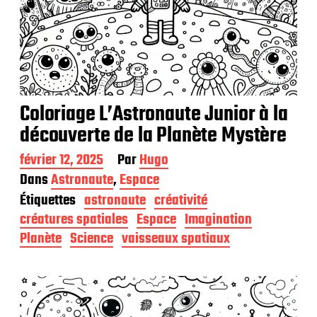
Coloriage L’Astronaute Junior à la
découverte de la Planète Mystère
D
février 12, 2025
Par
Hugo
a
Dans
Astronaute
,
Espace
t
Étiquettes
astronaute
créativité
e
d
créatures spatiales
Espace
Imagination
e
Planète
Science
vaisseaux spatiaux
p
u
b
l
i
c