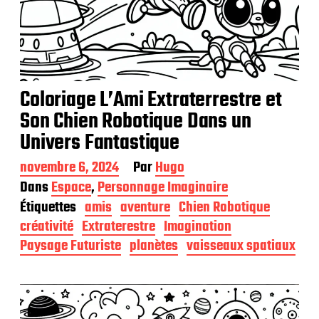
Coloriage L’Ami Extraterrestre et
Son Chien Robotique Dans un
Univers Fantastique
D
novembre 6, 2024
Par
Hugo
a
Dans
Espace
,
Personnage Imaginaire
t
Étiquettes
amis
aventure
Chien Robotique
e
d
créativité
Extraterestre
Imagination
e
Paysage Futuriste
planètes
vaisseaux spatiaux
p
u
b
l
i