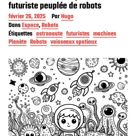
futuriste peuplée de robots
D
février 26, 2025
Par
Hugo
a
Dans
Espace
,
Robots
t
Étiquettes
astronaute
futuristes
machines
e
d
Planète
Robots
vaisseaux spatiaux
e
p
u
b
l
i
c
a
t
i
o
n