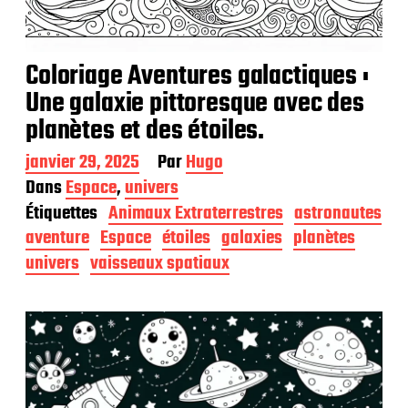
Coloriage Aventures galactiques :
Une galaxie pittoresque avec des
planètes et des étoiles.
D
janvier 29, 2025
Par
Hugo
a
Dans
Espace
,
univers
t
Étiquettes
Animaux Extraterrestres
astronautes
e
d
aventure
Espace
étoiles
galaxies
planètes
e
univers
vaisseaux spatiaux
p
u
b
l
i
c
a
t