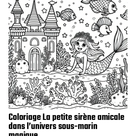
a
t
i
o
n
Coloriage La petite sirène amicale
dans l’univers sous-marin
magique