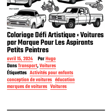
Coloriage Défi Artistique : Voitures
par Marque Pour Les Aspirants
Petits Peintres
D
avril 15, 2024
Par
Hugo
a
Dans
Transport
,
Voitures
t
Étiquettes
Activités pour enfants
e
d
conception de voitures
éducation
e
marques de voitures
Voitures
p
u
b
l
i