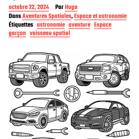
D
octobre 22, 2024
Par
Hugo
a
Dans
Aventures Spatiales
,
Espace et astronomie
t
Étiquettes
astronomie
aventure
Espace
e
d
garçon
vaisseau spatial
e
p
u
b
l
i
c
a
t
i
o
n