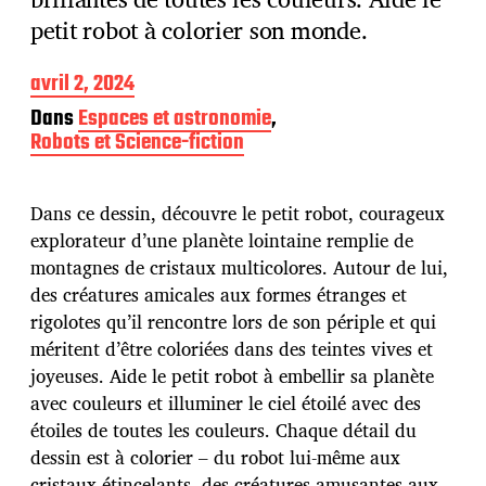
petit robot à colorier son monde.
D
avril 2, 2024
a
Dans
Espaces et astronomie
,
t
Robots et Science-fiction
e
d
e
p
Dans ce dessin, découvre le petit robot, courageux
u
explorateur d’une planète lointaine remplie de
b
montagnes de cristaux multicolores. Autour de lui,
l
des créatures amicales aux formes étranges et
i
c
rigolotes qu’il rencontre lors de son périple et qui
a
méritent d’être coloriées dans des teintes vives et
t
joyeuses. Aide le petit robot à embellir sa planète
i
avec couleurs et illuminer le ciel étoilé avec des
o
n
étoiles de toutes les couleurs. Chaque détail du
dessin est à colorier – du robot lui-même aux
cristaux étincelants, des créatures amusantes aux