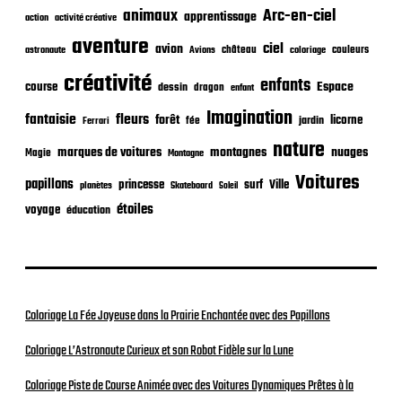
c
animaux
Arc-en-ciel
apprentissage
action
activité créative
a
t
aventure
ciel
avion
château
coloriage
couleurs
astronaute
Avions
i
o
créativité
enfants
Espace
course
dessin
dragon
enfant
n
Imagination
fantaisie
fleurs
forêt
licorne
jardin
fée
Ferrari
nature
nuages
marques de voitures
montagnes
Magie
Montagne
Voitures
papillons
princesse
surf
Ville
planètes
Skateboard
Soleil
étoiles
voyage
éducation
Coloriage La Fée Joyeuse dans la Prairie Enchantée avec des Papillons
Coloriage L’Astronaute Curieux et son Robot Fidèle sur la Lune
Coloriage Piste de Course Animée avec des Voitures Dynamiques Prêtes à la