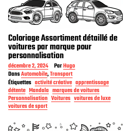
Coloriage Assortiment détaillé de
voitures par marque pour
personnalisation
D
décembre 2, 2024
Par
Hugo
a
Dans
Automobile
,
Transport
t
Étiquettes
activité créative
apprentissage
e
d
détente
Mandala
marques de voitures
e
Personnalisation
Voitures
voitures de luxe
p
voitures de sport
u
b
l
i
c