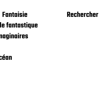
Fantaisie
Rechercher
e fantastique
maginaires
céan