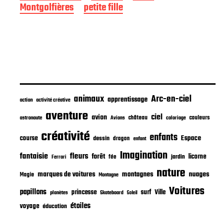
e
Montgolfières
petite fille
p
u
b
l
i
c
a
t
i
animaux
Arc-en-ciel
apprentissage
o
action
activité créative
n
aventure
ciel
avion
château
coloriage
couleurs
astronaute
Avions
créativité
enfants
Espace
course
dessin
dragon
enfant
Imagination
fantaisie
fleurs
forêt
licorne
jardin
fée
Ferrari
nature
nuages
marques de voitures
montagnes
Magie
Montagne
Voitures
papillons
princesse
surf
Ville
planètes
Skateboard
Soleil
étoiles
voyage
éducation