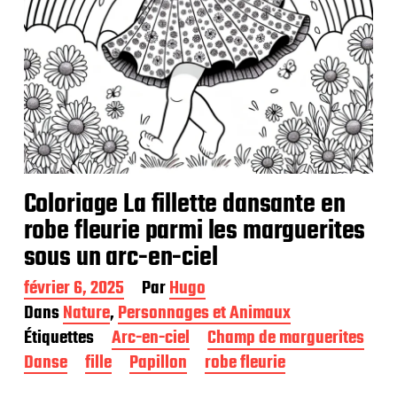
Coloriage La fillette dansante en
robe fleurie parmi les marguerites
sous un arc-en-ciel
D
février 6, 2025
Par
Hugo
a
Dans
Nature
,
Personnages et Animaux
t
Étiquettes
Arc-en-ciel
Champ de marguerites
e
d
Danse
fille
Papillon
robe fleurie
e
p