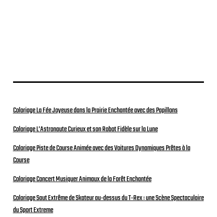
Coloriage La Fée Joyeuse dans la Prairie Enchantée avec des Papillons
Coloriage L’Astronaute Curieux et son Robot Fidèle sur la Lune
Coloriage Piste de Course Animée avec des Voitures Dynamiques Prêtes à la
Course
Coloriage Concert Musiquer Animaux de la Forêt Enchantée
Coloriage Saut Extrême de Skateur au-dessus du T-Rex : une Scène Spectaculaire
du Sport Extreme