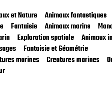
aux et Nature
Animaux fantastiques
ce
Fantaisie
Animaux marins
Mond
rin
Exploration spatiale
Animaux i
sages
Fantaisie et Géométrie
atures marines
Creatures marines
O
ur