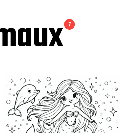
imaux
7