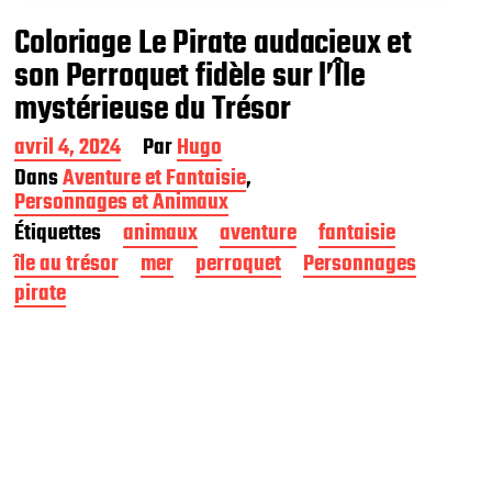
Coloriage Le Pirate audacieux et
son Perroquet fidèle sur l’Île
mystérieuse du Trésor
D
avril 4, 2024
Par
Hugo
a
Dans
Aventure et Fantaisie
,
t
Personnages et Animaux
e
Étiquettes
animaux
aventure
fantaisie
d
e
île au trésor
mer
perroquet
Personnages
p
pirate
u
b
l
i
c
a
t
i
o