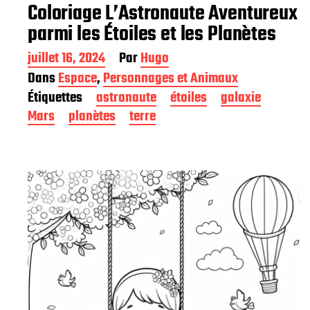
Coloriage L’Astronaute Aventureux
parmi les Étoiles et les Planètes
D
juillet 16, 2024
Par
Hugo
a
Dans
Espace
,
Personnages et Animaux
t
Étiquettes
astronaute
étoiles
galaxie
e
d
Mars
planètes
terre
e
p
u
b
l
i
c
a
t
i
o
n