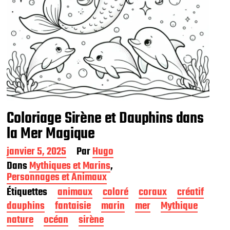
Coloriage Sirène et Dauphins dans
la Mer Magique
D
janvier 5, 2025
Par
Hugo
a
Dans
Mythiques et Marins
,
t
Personnages et Animaux
e
Étiquettes
animaux
coloré
coraux
créatif
d
e
dauphins
fantaisie
marin
mer
Mythique
p
nature
océan
sirène
u