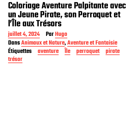
Coloriage Aventure Palpitante avec
un Jeune Pirate, son Perroquet et
l’Île aux Trésors
D
juillet 4, 2024
Par
Hugo
a
Dans
Animaux et Nature
,
Aventure et Fantaisie
t
Étiquettes
aventure
Île
perroquet
pirate
e
d
trésor
e
p
u
b
l
i
c
a
t
i
o
n