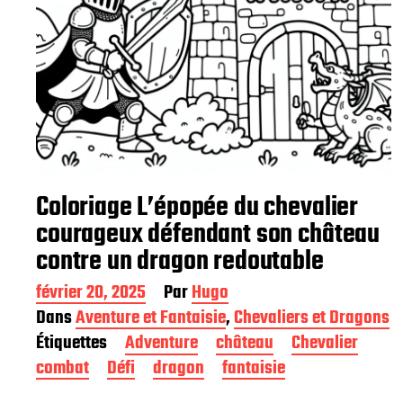
Coloriage L’épopée du chevalier
courageux défendant son château
contre un dragon redoutable
D
février 20, 2025
Par
Hugo
a
Dans
Aventure et Fantaisie
,
Chevaliers et Dragons
t
Étiquettes
Adventure
château
Chevalier
e
d
combat
Défi
dragon
fantaisie
e
p