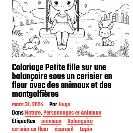
Coloriage Petite fille sur une
balançoire sous un cerisier en
fleur avec des animaux et des
montgolfières
D
mars 31, 2024
Par
Hugo
a
Dans
Nature
,
Personnages et Animaux
t
Étiquettes
animaux
Balançoire
e
d
cerisier en fleur
écureuil
Lapin