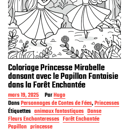
Coloriage Princesse Mirabelle
dansant avec le Papillon Fantaisie
dans la Forêt Enchantée
D
mars 19, 2025
Par
Hugo
a
Dans
Personnages de Contes de Fées
,
Princesses
t
Étiquettes
animaux fantastiques
Danse
e
d
Fleurs Enchanteresses
Forêt Enchantée
e
Papillon
princesse