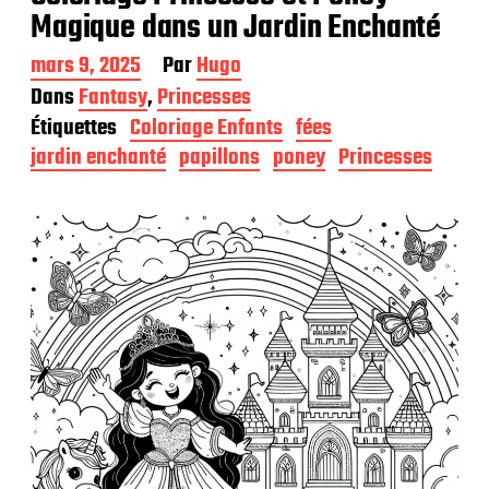
Magique dans un Jardin Enchanté
D
mars 9, 2025
Par
Hugo
a
Dans
Fantasy
,
Princesses
t
Étiquettes
Coloriage Enfants
fées
e
d
jardin enchanté
papillons
poney
Princesses
e
p
u
b
l
i
c
a
t
i
o
n