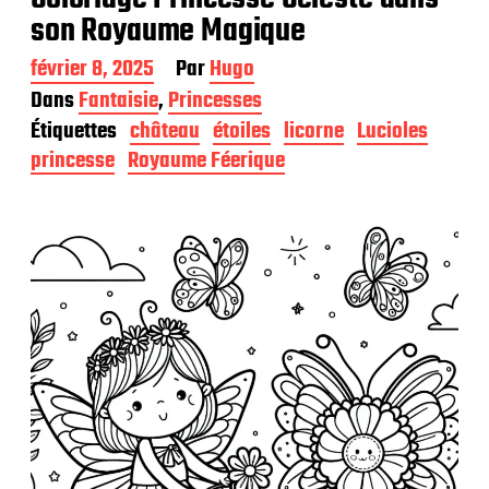
son Royaume Magique
D
février 8, 2025
Par
Hugo
a
Dans
Fantaisie
,
Princesses
t
Étiquettes
château
étoiles
licorne
Lucioles
e
d
princesse
Royaume Féerique
e
p
u
b
l
i
c
a
t
i
o
n