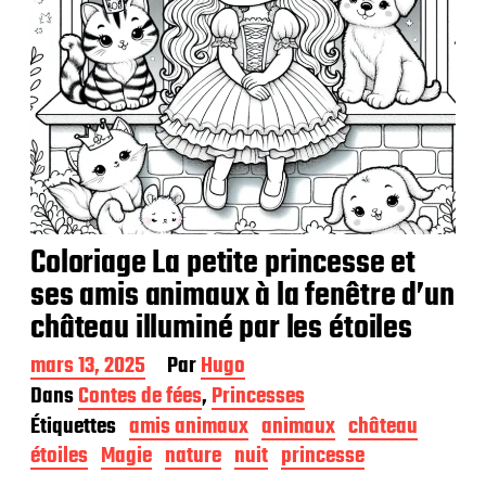
Coloriage La petite princesse et
ses amis animaux à la fenêtre d’un
château illuminé par les étoiles
D
mars 13, 2025
Par
Hugo
a
Dans
Contes de fées
,
Princesses
t
Étiquettes
amis animaux
animaux
château
e
d
étoiles
Magie
nature
nuit
princesse
e