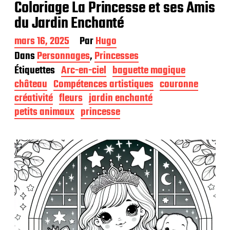
Coloriage La Princesse et ses Amis
du Jardin Enchanté
D
mars 16, 2025
Par
Hugo
a
Dans
Personnages
,
Princesses
t
Étiquettes
Arc-en-ciel
baguette magique
e
d
château
Compétences artistiques
couronne
e
créativité
fleurs
jardin enchanté
p
petits animaux
princesse
u
b
l
i
c
a
t
i
o
n