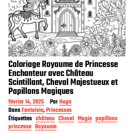
Coloriage Royaume de Princesse
Enchanteur avec Château
Scintillant, Cheval Majestueux et
Papillons Magiques
D
février 14, 2025
Par
Hugo
a
Dans
Fantaisie
,
Princesses
t
Étiquettes
château
Cheval
Magie
papillons
e
d
princesse
Royaume
e