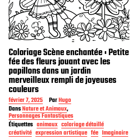
Coloriage Scène enchantée : Petite
fée des fleurs jouant avec les
papillons dans un jardin
merveilleux rempli de joyeuses
couleurs
D
février 7, 2025
Par
Hugo
a
Dans
Nature et Animaux
,
t
Personnages Fantastiques
e
Étiquettes
animaux
coloriage détaillé
d
e
créativité
expression artistique
fée
Imaginaire
p