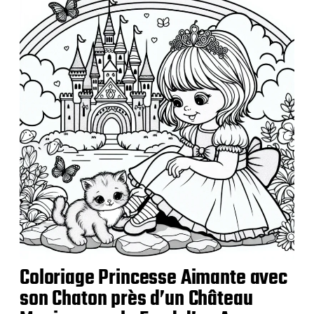
i
c
a
t
i
o
n
Coloriage Princesse Aimante avec
son Chaton près d’un Château