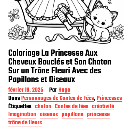
Coloriage La Princesse Aux
Cheveux Bouclés et Son Chaton
Sur un Trône Fleuri Avec des
Papillons et Oiseaux
D
février 19, 2025
Par
Hugo
a
Dans
Personnages de Contes de Fées
,
Princesses
t
Étiquettes
chaton
Contes de fées
créativité
e
d
Imagination
oiseaux
papillons
princesse
e
trône de fleurs
p
u