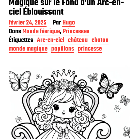
Magique sur le Fond d’un Arc-en-
ciel Éblouissant
D
février 24, 2025
Par
Hugo
a
Dans
Monde féerique
,
Princesses
t
Étiquettes
Arc-en-ciel
château
chaton
e
d
monde magique
papillons
princesse
e
p
u
b
l
i
c
a
t
i
o
n