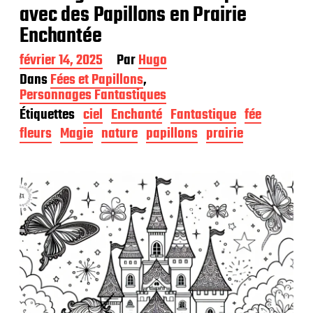
avec des Papillons en Prairie
Enchantée
D
février 14, 2025
Par
Hugo
a
Dans
Fées et Papillons
,
t
Personnages Fantastiques
e
Étiquettes
ciel
Enchanté
Fantastique
fée
d
e
fleurs
Magie
nature
papillons
prairie
p
u
b
l
i
c
a
t
i
o
n