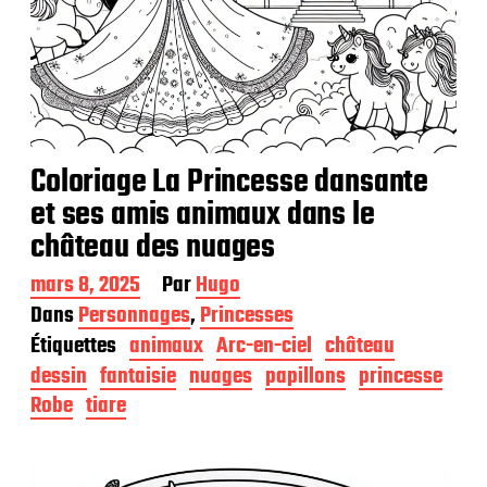
Coloriage La Princesse dansante
et ses amis animaux dans le
château des nuages
D
mars 8, 2025
Par
Hugo
a
Dans
Personnages
,
Princesses
t
Étiquettes
animaux
Arc-en-ciel
château
e
d
dessin
fantaisie
nuages
papillons
princesse
e
Robe
tiare
p
u
b
l