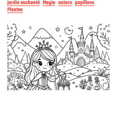
jardin enchanté
Magie
nature
papillons
u
b
Plantes
l
i
c
a
t
i
o
n