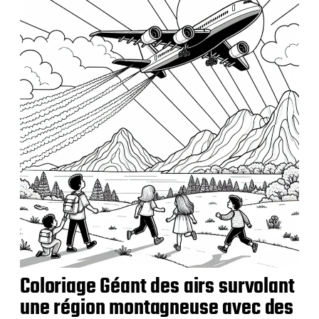
b
l
i
c
a
t
i
o
n
Coloriage Géant des airs survolant
une région montagneuse avec des