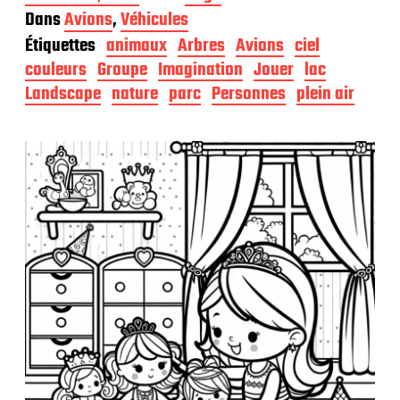
a
Dans
Avions
,
Véhicules
t
Étiquettes
animaux
Arbres
Avions
ciel
e
d
couleurs
Groupe
Imagination
Jouer
lac
e
Landscape
nature
parc
Personnes
plein air
p
u
b
l
i
c
a
t
i
o
n