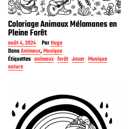
Coloriage Animaux Mélomanes en
Pleine Forêt
D
août 4, 2024
Par
Hugo
a
Dans
Animaux
,
Musique
t
Étiquettes
animaux
forêt
Jouer
Musique
e
d
nature
e
p
u
b
l
i
c
a
t
i