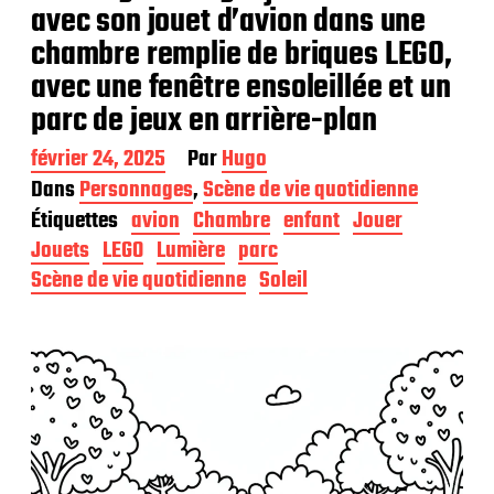
avec son jouet d’avion dans une
chambre remplie de briques LEGO,
avec une fenêtre ensoleillée et un
parc de jeux en arrière-plan
D
février 24, 2025
Par
Hugo
a
Dans
Personnages
,
Scène de vie quotidienne
t
Étiquettes
avion
Chambre
enfant
Jouer
e
d
Jouets
LEGO
Lumière
parc
e
Scène de vie quotidienne
Soleil
p
u
b
l
i
c
a
t
i
o