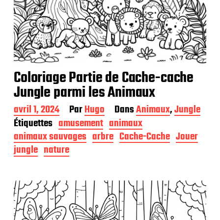
Coloriage Partie de Cache-cache
Jungle parmi les Animaux
D
avril 1, 2024
Par
Hugo
Dans
Animaux
,
Jungle
a
Étiquettes
amusement
animaux
t
animaux sauvages
arbre
Cache-Cache
Jouer
e
d
jungle
nature
e
p
u
b
l
i
c