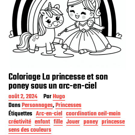
o
n
Coloriage La princesse et son
poney sous un arc-en-ciel
D
août 2, 2024
Par
Hugo
a
Dans
Personnages
,
Princesses
t
Étiquettes
Arc-en-ciel
coordination oeil-main
e
d
créativité
enfant
fille
Jouer
poney
princesse
e
sens des couleurs
p