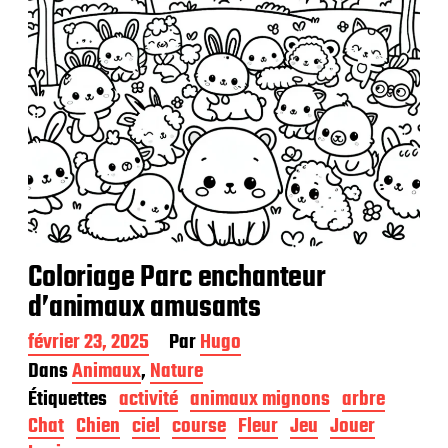
n
Coloriage Parc enchanteur
d’animaux amusants
D
février 23, 2025
Par
Hugo
a
Dans
Animaux
,
Nature
t
Étiquettes
activité
animaux mignons
arbre
e
d
Chat
Chien
ciel
course
Fleur
Jeu
Jouer
e