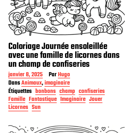
Coloriage Journée ensoleillée
avec une famille de licornes dans
un champ de confiseries
D
janvier 8, 2025
Par
Hugo
a
Dans
Animaux
,
imaginaire
t
Étiquettes
bonbons
champ
confiseries
e
d
Famille
Fantastique
Imaginaire
Jouer
e
Licornes
Sun
p
u
b
l