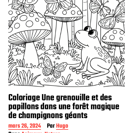
a
t
i
o
n
Coloriage Une grenouille et des
papillons dans une forêt magique
de champignons géants
D
mars 26, 2024
Par
Hugo
a