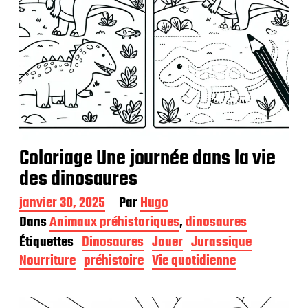
Coloriage Une journée dans la vie
des dinosaures
D
janvier 30, 2025
Par
Hugo
a
Dans
Animaux préhistoriques
,
dinosaures
t
Étiquettes
Dinosaures
Jouer
Jurassique
e
d
Nourriture
préhistoire
Vie quotidienne
e
p
u