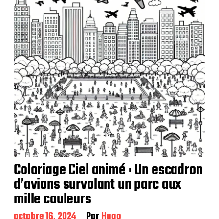
a
t
i
o
n
Coloriage Ciel animé : Un escadron
d’avions survolant un parc aux
mille couleurs
D
octobre 16, 2024
Par
Hugo