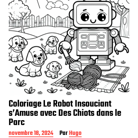
c
a
t
i
o
n
Coloriage Le Robot Insouciant
s’Amuse avec Des Chiots dans le
Parc
D
novembre 18, 2024
Par
Hugo