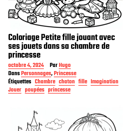
Coloriage Petite fille jouant avec
ses jouets dans sa chambre de
princesse
D
octobre 4, 2024
Par
Hugo
a
Dans
Personnages
,
Princesse
t
Étiquettes
Chambre
chaton
fille
Imagination
e
d
Jouer
poupées
princesse
e
p
u
b
l
i
c