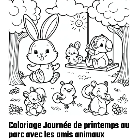
l
i
c
a
t
i
o
n
Coloriage Journée de printemps au
parc avec les amis animaux