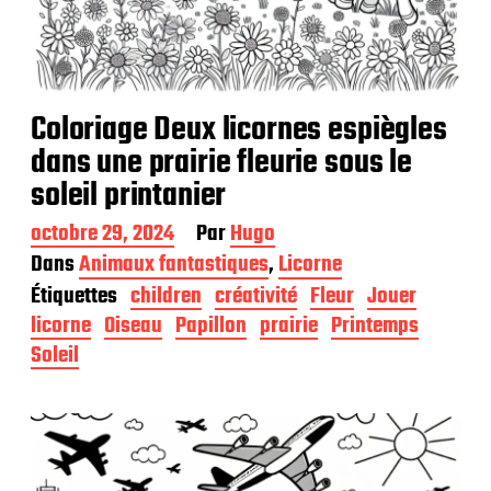
Coloriage Deux licornes espiègles
dans une prairie fleurie sous le
soleil printanier
D
octobre 29, 2024
Par
Hugo
a
Dans
Animaux fantastiques
,
Licorne
t
Étiquettes
children
créativité
Fleur
Jouer
e
d
licorne
Oiseau
Papillon
prairie
Printemps
e
Soleil
p
u
b
l
i
c