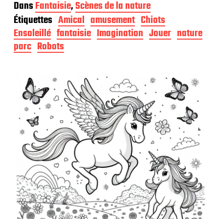
a
Dans
Fantaisie
,
Scènes de la nature
t
Étiquettes
Amical
amusement
Chiots
e
d
Ensoleillé
fantaisie
Imagination
Jouer
nature
e
parc
Robots
p
u
b
l
i
c
a
t
i
o
n