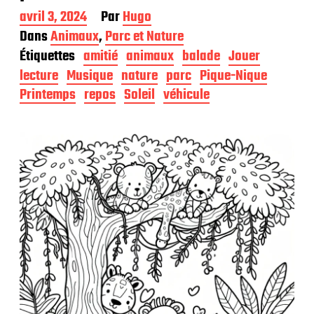
D
avril 3, 2024
Par
Hugo
a
Dans
Animaux
,
Parc et Nature
t
Étiquettes
amitié
animaux
balade
Jouer
e
d
lecture
Musique
nature
parc
Pique-Nique
e
Printemps
repos
Soleil
véhicule
p
u
b
l
i
c
a
t
i
o
n