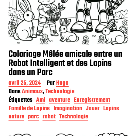
Coloriage Mêlée amicale entre un
Robot Intelligent et des Lapins
dans un Parc
D
avril 25, 2024
Par
Hugo
a
Dans
Animaux
,
Technologie
t
Étiquettes
Ami
aventure
Enregistrement
e
d
Famille de Lapins
Imagination
Jouer
Lapins
e
nature
parc
robot
Technologie
p
u
b