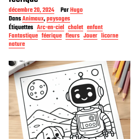
D
décembre 20, 2024
Par
Hugo
a
Dans
Animaux
,
paysages
t
Étiquettes
Arc-en-ciel
chalet
enfant
e
d
Fantastique
féerique
fleurs
Jouer
licorne
e
nature
p
u
b
l
i
c
a
t
i
o
n