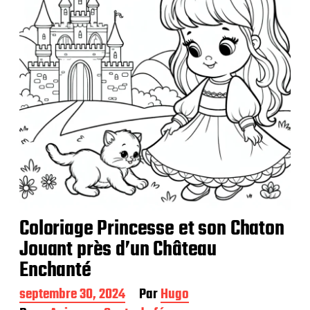
a
t
i
o
n
Coloriage Princesse et son Chaton
Jouant près d’un Château
Enchanté
D
septembre 30, 2024
Par
Hugo
a