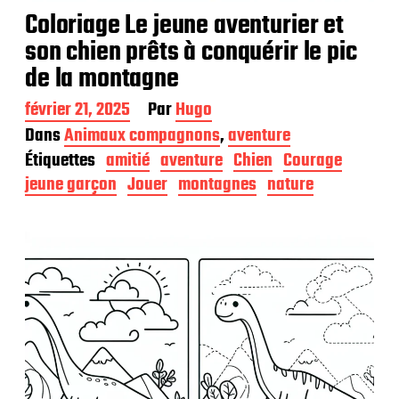
Coloriage Le jeune aventurier et
son chien prêts à conquérir le pic
de la montagne
D
février 21, 2025
Par
Hugo
a
Dans
Animaux compagnons
,
aventure
t
Étiquettes
amitié
aventure
Chien
Courage
e
d
jeune garçon
Jouer
montagnes
nature
e
p
u
b
l
i
c
a
t
i
o
n