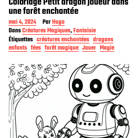
Coloriage Petit dragon joueur dans
une forêt enchantée
D
mai 4, 2024
Par
Hugo
a
Dans
Créatures Magiques
,
Fantaisie
t
Étiquettes
créatures enchantées
dragons
e
d
enfants
fées
forêt magique
Jouer
Magie
e
p
u
b
l
i
c
a
t
i
o
n