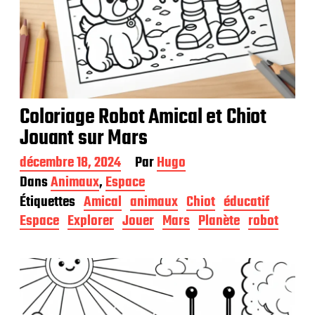
Coloriage Robot Amical et Chiot
Jouant sur Mars
D
décembre 18, 2024
Par
Hugo
a
Dans
Animaux
,
Espace
t
Étiquettes
Amical
animaux
Chiot
éducatif
e
d
Espace
Explorer
Jouer
Mars
Planète
robot
e
p
u
b
l
i