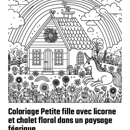
i
c
a
t
i
o
n
Coloriage Petite fille avec licorne
et chalet floral dans un paysage
féerique