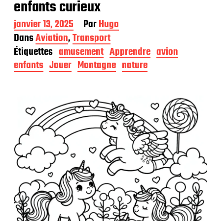
enfants curieux
D
janvier 13, 2025
Par
Hugo
a
Dans
Aviation
,
Transport
t
Étiquettes
amusement
Apprendre
avion
e
d
enfants
Jouer
Montagne
nature
e
p
u
b
l
i
c
a
t
i
o
n