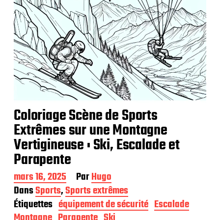
Coloriage Scène de Sports
Extrêmes sur une Montagne
Vertigineuse : Ski, Escalade et
Parapente
D
mars 16, 2025
Par
Hugo
a
Dans
Sports
,
Sports extrêmes
t
Étiquettes
équipement de sécurité
Escalade
e
d
Montagne
Parapente
Ski