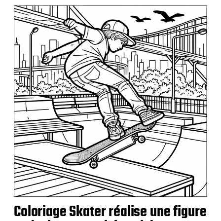
b
l
i
c
a
t
i
o
n
Coloriage Skater réalise une figure