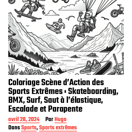
n
Coloriage Scène d’Action des
Sports Extrêmes : Skateboarding,
BMX, Surf, Saut à l’élastique,
Escalade et Parapente
D
avril 28, 2024
Par
Hugo
a
Dans
Sports
,
Sports extrêmes
t