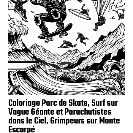
a
t
i
o
n
Coloriage Parc de Skate, Surf sur
Vague Géante et Parachutistes
dans le Ciel, Grimpeurs sur Monte
Escarpé