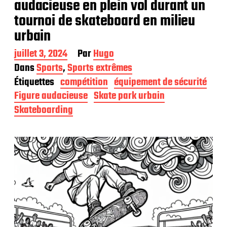
audacieuse en plein vol durant un
tournoi de skateboard en milieu
urbain
D
juillet 3, 2024
Par
Hugo
a
Dans
Sports
,
Sports extrêmes
t
Étiquettes
compétition
équipement de sécurité
e
d
Figure audacieuse
Skate park urbain
e
Skateboarding
p
u
b
l
i
c
a
t
i
o
n