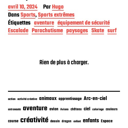
D
avril 10, 2024
Par
Hugo
a
Dans
Sports
,
Sports extrêmes
t
Étiquettes
aventure
équipement de sécurité
e
d
Escalade
Parachutisme
paysages
Skate
surf
e
p
u
b
l
Rien de plus à charger.
i
c
a
t
i
o
n
animaux
Arc-en-ciel
apprentissage
action
activité créative
aventure
ciel
avion
château
coloriage
couleurs
astronaute
Avions
créativité
enfants
Espace
course
dessin
dragon
enfant