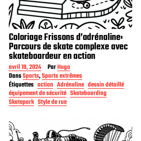
Coloriage Frissons d’adrénaline:
Parcours de skate complexe avec
skateboardeur en action
D
avril 19, 2024
Par
Hugo
a
Dans
Sports
,
Sports extrêmes
t
Étiquettes
action
Adrénaline
dessin détaillé
e
d
équipement de sécurité
Skateboarding
e
Skatepark
Style de rue
p
u
b
l
i
c