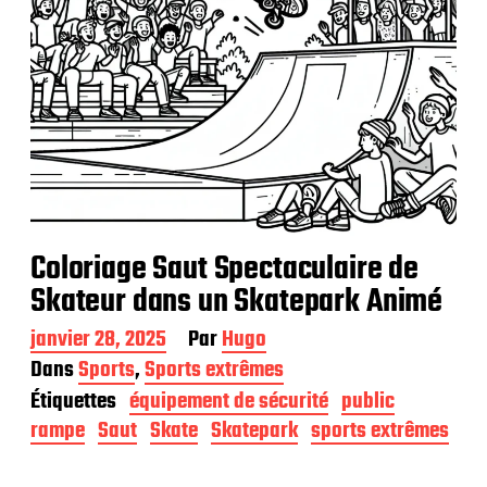
Coloriage Saut Spectaculaire de
Skateur dans un Skatepark Animé
D
janvier 28, 2025
Par
Hugo
a
Dans
Sports
,
Sports extrêmes
t
Étiquettes
équipement de sécurité
public
e
d
rampe
Saut
Skate
Skatepark
sports extrêmes
e
p