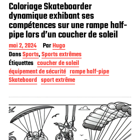
Coloriage Skateboarder
dynamique exhibant ses
compétences sur une rampe half-
pipe lors d’un coucher de soleil
D
mai 2, 2024
Par
Hugo
a
Dans
Sports
,
Sports extrêmes
t
Étiquettes
coucher de soleil
e
d
équipement de sécurité
rampe half-pipe
e
Skateboard
sport extrême
p
u
b
l
i
c
a
t
i
o