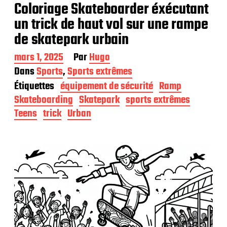
Coloriage Skateboarder éxécutant
un trick de haut vol sur une rampe
de skatepark urbain
D
mars 1, 2025
Par
Hugo
a
Dans
Sports
,
Sports extrêmes
t
Étiquettes
équipement de sécurité
Ramp
e
d
Skateboarding
Skatepark
sports extrêmes
e
Teens
trick
Urban
p
u
b
l
i
c
a
t
i
o
n