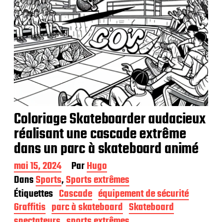
Coloriage Skateboarder audacieux
réalisant une cascade extrême
dans un parc à skateboard animé
D
mai 15, 2024
Par
Hugo
a
Dans
Sports
,
Sports extrêmes
t
Étiquettes
Cascade
équipement de sécurité
e
d
Graffitis
parc à skateboard
Skateboard
e
spectateurs
sports extrêmes