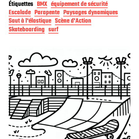
Étiquettes
BMX
équipement de sécurité
e
d
Escalade
Parapente
Paysages dynamiques
e
Saut à l'élastique
Scène d'Action
p
Skateboarding
surf
u
b
l
i
c
a
t
i
o
n