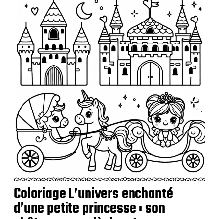
b
l
i
c
a
t
i
o
n
Coloriage L’univers enchanté
d’une petite princesse : son