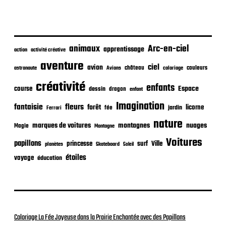
l
i
c
a
animaux
Arc-en-ciel
t
apprentissage
action
activité créative
i
aventure
ciel
avion
o
château
coloriage
couleurs
astronaute
Avions
n
créativité
enfants
Espace
course
dessin
dragon
enfant
Imagination
fantaisie
fleurs
forêt
licorne
jardin
fée
Ferrari
nature
nuages
marques de voitures
montagnes
Magie
Montagne
Voitures
papillons
princesse
surf
Ville
planètes
Skateboard
Soleil
étoiles
voyage
éducation
Coloriage La Fée Joyeuse dans la Prairie Enchantée avec des Papillons