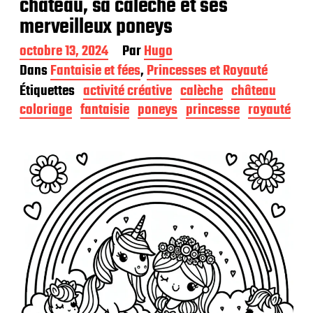
château, sa calèche et ses
merveilleux poneys
D
octobre 13, 2024
Par
Hugo
a
Dans
Fantaisie et fées
,
Princesses et Royauté
t
Étiquettes
activité créative
calèche
château
e
d
coloriage
fantaisie
poneys
princesse
royauté
e
p
u
b
l
i
c
a
t
i
o
n