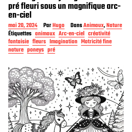
pré fleuri sous un magnifique arc-
en-ciel
D
mai 20, 2024
Par
Hugo
Dans
Animaux
,
Nature
a
Étiquettes
animaux
Arc-en-ciel
créativité
t
fantaisie
fleurs
Imagination
Motricité fine
e
d
nature
poneys
pré
e
p
u
b
l
i
c
a
t
i
o
n