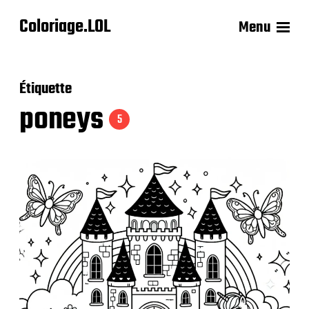
Coloriage.LOL
Menu
Étiquette
poneys
5