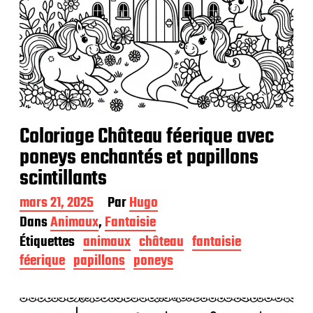
Coloriage Château féerique avec
poneys enchantés et papillons
scintillants
D
mars 21, 2025
Par
Hugo
a
Dans
Animaux
,
Fantaisie
t
Étiquettes
animaux
château
fantaisie
e
d
féerique
papillons
poneys
e
p
u