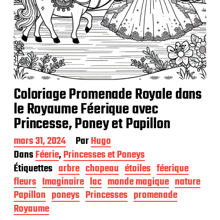
Coloriage Promenade Royale dans
le Royaume Féerique avec
Princesse, Poney et Papillon
D
mars 31, 2024
Par
Hugo
a
Dans
Féerie
,
Princesses et Poneys
t
Étiquettes
arbre
chapeau
étoiles
féerique
e
d
fleurs
Imaginaire
lac
monde magique
nature
e
Papillon
poneys
Princesses
promenade
p
Royaume
u
b