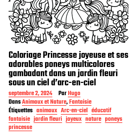
Coloriage Princesse joyeuse et ses
adorables poneys multicolores
gambadant dans un jardin fleuri
sous un ciel d’arc-en-ciel
D
septembre 2, 2024
Par
Hugo
a
Dans
Animaux et Nature
,
Fantaisie
t
Étiquettes
animaux
Arc-en-ciel
éducatif
e
d
fantaisie
jardin fleuri
joyeux
nature
poneys
e
princesse
p
u