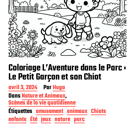
Coloriage L’Aventure dans le Parc :
Le Petit Garçon et son Chiot
D
avril 3, 2024
Par
Hugo
a
Dans
Nature et Animaux
,
t
Scènes de la vie quotidienne
e
Étiquettes
amusement
animaux
Chiots
d
e
enfants
Été
jeux
nature
parc
p
u