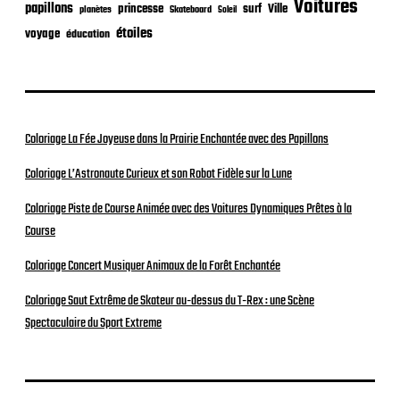
Voitures
papillons
princesse
surf
Ville
planètes
Skateboard
Soleil
étoiles
voyage
éducation
Coloriage La Fée Joyeuse dans la Prairie Enchantée avec des Papillons
Coloriage L’Astronaute Curieux et son Robot Fidèle sur la Lune
Coloriage Piste de Course Animée avec des Voitures Dynamiques Prêtes à la
Course
Coloriage Concert Musiquer Animaux de la Forêt Enchantée
Coloriage Saut Extrême de Skateur au-dessus du T-Rex : une Scène
Spectaculaire du Sport Extreme