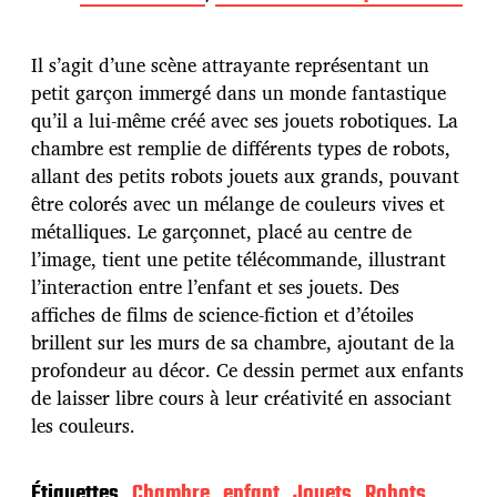
t
e
d
Il s’agit d’une scène attrayante représentant un
e
p
petit garçon immergé dans un monde fantastique
u
qu’il a lui-même créé avec ses jouets robotiques. La
b
chambre est remplie de différents types de robots,
l
allant des petits robots jouets aux grands, pouvant
i
c
être colorés avec un mélange de couleurs vives et
a
métalliques. Le garçonnet, placé au centre de
t
l’image, tient une petite télécommande, illustrant
i
l’interaction entre l’enfant et ses jouets. Des
o
n
affiches de films de science-fiction et d’étoiles
brillent sur les murs de sa chambre, ajoutant de la
profondeur au décor. Ce dessin permet aux enfants
de laisser libre cours à leur créativité en associant
les couleurs.
Étiquettes
Chambre
enfant
Jouets
Robots