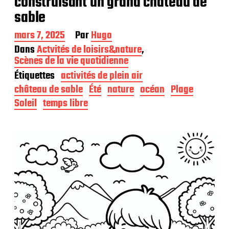
construisant un grand chateau de
sable
D
mars 7, 2025
Par
Hugo
a
Dans
Actvités de loisirs&nature
,
t
Scènes de la vie quotidienne
e
Étiquettes
activités de plein air
d
e
château de sable
Été
nature
océan
Plage
p
Soleil
temps libre
u
b
l
i
c
a
t
i
o
n