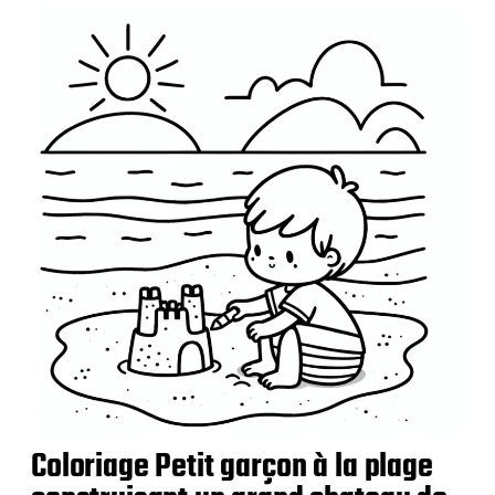
u
b
l
i
c
a
t
i
o
n
Coloriage Petit garçon à la plage