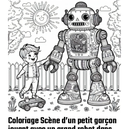
b
l
i
c
a
t
i
o
n
Coloriage Scène d’un petit garçon