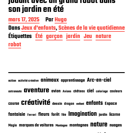
jouant avec un grand robot dans
son jardin en été
D
mars 17, 2025
Par
Hugo
a
Dans
Jeux d'enfants
,
Scènes de la vie quotidienne
t
Étiquettes
Été
garçon
jardin
Jeu
nature
e
d
robot
e
p
u
b
l
i
animaux
Arc-en-ciel
apprentissage
action
activité créative
c
aventure
a
ciel
avion
château
coloriage
couleurs
astronaute
Avions
t
créativité
i
enfants
Espace
course
dessin
dragon
enfant
o
Imagination
n
fantaisie
fleurs
forêt
licorne
jardin
fée
Ferrari
nature
nuages
marques de voitures
montagnes
Magie
Montagne