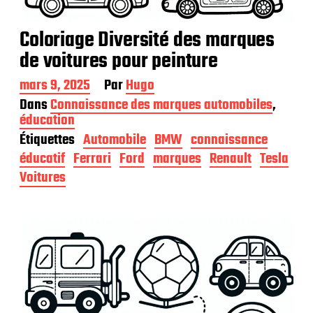
Coloriage Diversité des marques
de voitures pour peinture
D
mars 9, 2025
Par
Hugo
a
Dans
Connaissance des marques automobiles
,
t
éducation
e
Étiquettes
Automobile
BMW
connaissance
d
e
éducatif
Ferrari
Ford
marques
Renault
Tesla
p
Voitures
u
b
l
i
c
a
t
i
o
n