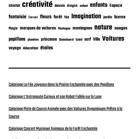
o
créativité
enfants
Espace
course
dessin
dragon
enfant
n
Imagination
fantaisie
fleurs
forêt
licorne
jardin
fée
Ferrari
nature
nuages
marques de voitures
montagnes
Magie
Montagne
Voitures
papillons
princesse
surf
Ville
planètes
Skateboard
Soleil
étoiles
voyage
éducation
Coloriage La Fée Joyeuse dans la Prairie Enchantée avec des Papillons
Coloriage L’Astronaute Curieux et son Robot Fidèle sur la Lune
Coloriage Piste de Course Animée avec des Voitures Dynamiques Prêtes à la
Course
Coloriage Concert Musiquer Animaux de la Forêt Enchantée