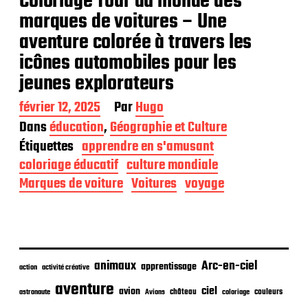
Coloriage Tour du monde des
marques de voitures – Une
aventure colorée à travers les
icônes automobiles pour les
jeunes explorateurs
D
février 12, 2025
Par
Hugo
a
Dans
éducation
,
Géographie et Culture
t
Étiquettes
apprendre en s'amusant
e
d
coloriage éducatif
culture mondiale
e
Marques de voiture
Voitures
voyage
p
u
b
l
i
c
animaux
Arc-en-ciel
apprentissage
action
activité créative
a
t
aventure
ciel
avion
château
coloriage
couleurs
astronaute
Avions
i