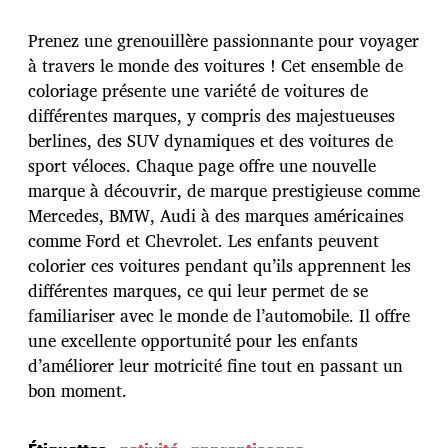
e
d
Prenez une grenouillère passionnante pour voyager
e
p
à travers le monde des voitures ! Cet ensemble de
u
coloriage présente une variété de voitures de
b
différentes marques, y compris des majestueuses
l
berlines, des SUV dynamiques et des voitures de
i
c
sport véloces. Chaque page offre une nouvelle
a
marque à découvrir, de marque prestigieuse comme
t
Mercedes, BMW, Audi à des marques américaines
i
comme Ford et Chevrolet. Les enfants peuvent
o
n
colorier ces voitures pendant qu’ils apprennent les
différentes marques, ce qui leur permet de se
familiariser avec le monde de l’automobile. Il offre
une excellente opportunité pour les enfants
d’améliorer leur motricité fine tout en passant un
bon moment.