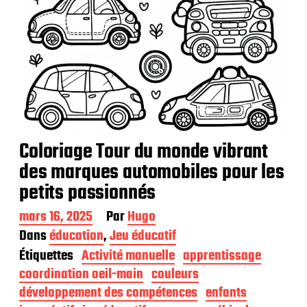
Coloriage Tour du monde vibrant
des marques automobiles pour les
petits passionnés
D
mars 16, 2025
Par
Hugo
a
Dans
éducation
,
Jeu éducatif
t
Étiquettes
Activité manuelle
apprentissage
e
d
coordination oeil-main
couleurs
e
développement des compétences
enfants
p