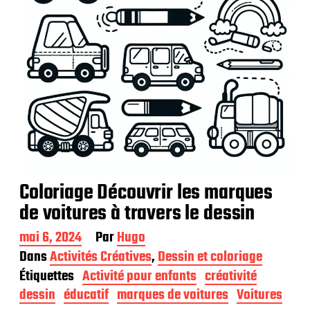
Coloriage Découvrir les marques
de voitures à travers le dessin
D
mai 6, 2024
Par
Hugo
a
Dans
Activités Créatives
,
Dessin et coloriage
t
Étiquettes
Activité pour enfants
créativité
e
d
dessin
éducatif
marques de voitures
Voitures
e